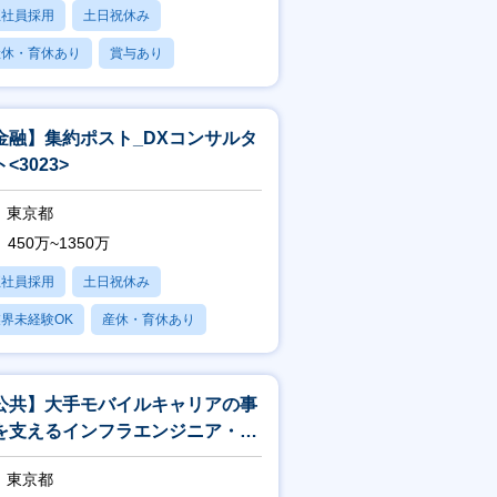
正社員採用
土日祝休み
産休・育休あり
賞与あり
フレックス
金融】集約ポスト_DXコンサルタ
<3023>
東京都
450万~1350万
正社員採用
土日祝休み
界未経験OK
産休・育休あり
賞与あり
公共】大手モバイルキャリアの事
を支えるインフラエンジニア・イ
フラアーキテクト<188>
東京都