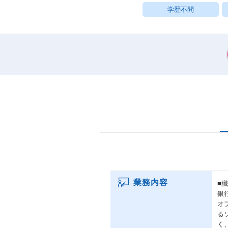
学歴不問
業務内容
■
銀
オ
る
く