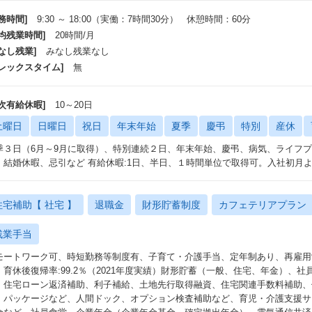
務時間]
9:30 ～ 18:00（実働：7時間30分） 休憩時間：60分
平均残業時間]
20時間/月
なし残業]
みなし残業なし
フレックスタイム]
無
年次有給休暇]
10～20日
土曜日
日曜日
祝日
年末年始
夏季
慶弔
特別
産休
季３日（6月～9月に取得）、特別連続２日、年末年始、慶弔、病気、ライフ
、結婚休暇、忌引など 有給休暇:1日、半日、１時間単位で取得可。入社初月
住宅補助【 社宅 】
退職金
財形貯蓄制度
カフェテリアプラン
残業手当
モートワーク可、時短勤務等制度有、子育て・介護手当、定年制あり、再雇用
：育休後復帰率:99.2％（2021年度実績）財形貯蓄（一般、住宅、年金）、
、住宅ローン返済補助、利子補給、土地先行取得融資、住宅関連手数料補助、
・パッケージなど、人間ドック、オプション検査補助など、育児・介護支援サ