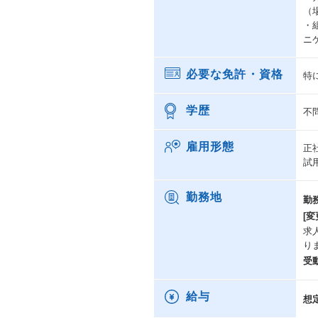
（
・
ニ
必要な免許・資格
特
学歴
不
雇用形態
正
試
勤務地
勤
[変
求
り
受
給与
想