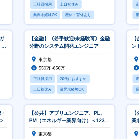
正社員採用
土日祝休み
業界未経験OK
産休・育休あり
賞与あり
ガ
【金融】《若手歓迎/未経験可》金融
【
、開
分野のシステム開発エンジニア
ント
東京都
550万~850万
正社員採用
20代におすすめ
土日祝休み
業界未経験OK
業
産休・育休あり
成・
【公共】アプリエンジニア、PL、
【
>
PM（エネルギー業界向け）＜1238
業
＞
ン
東京都