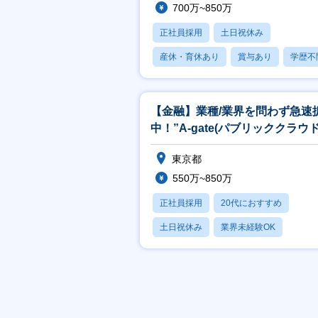
700万~850万
正社員採用
土日祝休み
産休・育休あり
賞与あり
学歴不
【金融】業種/業界を問わず急速
中！”A-gate(パブリッククラウ
用ソリューション)”の企画
東京都
550万~850万
正社員採用
20代におすすめ
土日祝休み
業界未経験OK
産休・育休あり