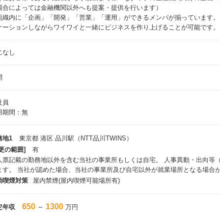
場合によっては金融機関以外へも提案・提供を行います）
組織内に「企画」「開発」「営業」「運用」ができるメンバが揃っています。
ケーションしながらワイワイと一緒にビジネスを作り上げることが可能です。
になし
問
社員
用期間：無
務地1
東京都 港区 品川駅（NTT品川TWINS）
更の範囲]
有
人票記載の勤務地以外を含む当社の事業所もしくは自宅。 人事異動・出向等
ます。 当社が認めた場合、当社の事業所及び自宅以外が就業場所となる場合
動喫煙対策
屋内禁煙(屋内喫煙可能場所有)
650
1300
定年収
～
万円