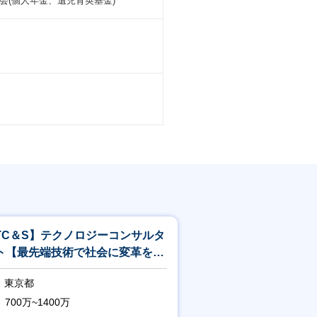
(個人年金、遺児育英基金)
TC＆S】テクノロジーコンサルタ
ト【最先端技術で社会に変革を起
すITコンサル】<244>
東京都
700万~1400万