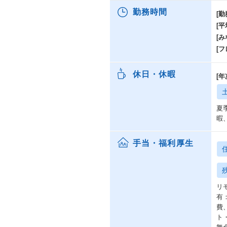
勤務時間
[勤
[
[み
[
休日・休暇
[
夏
暇
手当・福利厚生
リ
有
費
ト