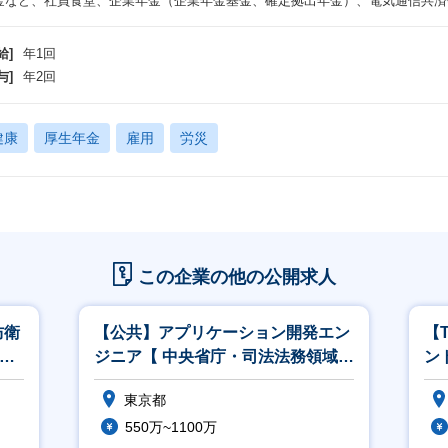
金など、社員食堂、企業年金（企業年金基金、確定拠出年金）、電気通信共済会
給]
年1回
与]
年2回
健康
厚生年金
雇用
労災
この企業の他の公開求人
防衛
【公共】アプリケーション開発エン
【
M
ジニア【 中央省庁・司法法務領域】
ン
<564>
こ
東京都
550万~1100万