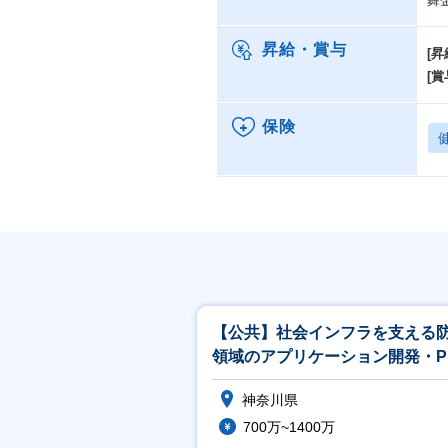
舞
昇給・賞与
[昇
[賞
保険
【公共】社会インフラを支える
領域のアプリケーション開発・P
／PL候補<488>
神奈川県
700万~1400万