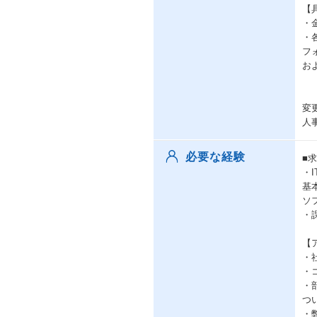
【
・
・
フ
お
変
人
必要な経験
■
・
基
ソ
・
【
・
・
・
つ
・