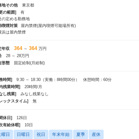
務地その他
東京都
更の範囲]
有
社の定める勤務地
動喫煙対策
屋内禁煙(屋内喫煙可能場所有)
横浜は屋内禁煙
364
364
定年収
～
万円
給
28 ～ 28万円
与形態
固定給制(月給制)
務時間]
9:30 ～ 18:30（実働：8時間00分） 休憩時間：60分
平均残業時間]
20時間/月
なし残業]
みなし残業なし
フレックスタイム]
無
間休日]
126日
年次有給休暇]
10日
土曜日
日曜日
祝日
年末年始
夏季
産休