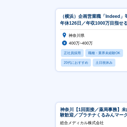
（横浜）企画営業職「Indeed」
年休126日／年収1000万目指せ
未経験大歓迎
神奈川県
400万~400万
正社員採用
職種・業界未経験OK
20代におすすめ
土日祝休み
休日120日以上
神奈川【1回面接／薬局事務】未
験歓迎／プラチナくるみんマー
得／月平均残業13h／年休126日
総合メディカル株式会社