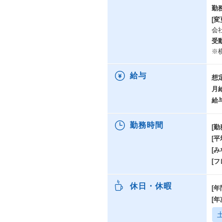
勤
[変
会
受
※
給与
想
月
給
勤務時間
[勤
[
[み
[
休日・休暇
[年
[