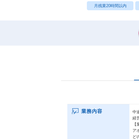
月残業20時間以内
業務内容
中
経
【
ア
ど