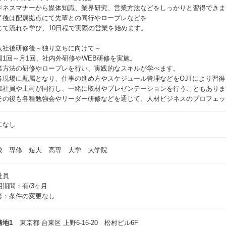
ジネスマナーから媒体知識、業界研究、営業方法などをしっかりと習得できま
了後は配属拠点にて先輩との同行やロープレなどを
じて流れを学び、10日程で実際の営業を始めます。
入社後研修後～独り立ちに向けて～
週1回～月1回、社内外研修やWEB研修を実施。
業方法の研修やロープレを行い、実践的なスキルが学べます。
各現場に配属となり、仕事の進め方やスケジュール管理などをOJTにより習
輩社員や上司が同行し、一緒に取材やプレゼンテーションを行うこともありま
その後も各種勉強会やリーダー研修などを通じて、人材ビジネスのプロフェッ
になし
校 専修 短大 高専 大学 大学院
社員
用期間：有/3ヶ月
考：条件の変更なし
務地1
東京都 台東区 上野6-16-20 松村ビル6F