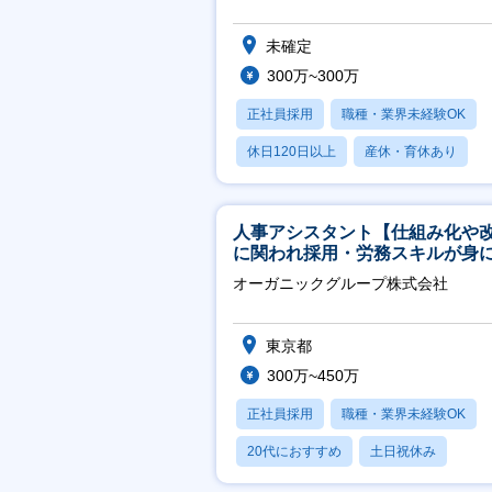
未確定
300万~300万
正社員採用
職種・業界未経験OK
休日120日以上
産休・育休あり
月残業20時間以内
人事アシスタント【仕組み化や
に関われ採用・労務スキルが身
く環境／年商120億円超の事業会
オーガニックグループ株式会社
社】
東京都
300万~450万
正社員採用
職種・業界未経験OK
20代におすすめ
土日祝休み
休日120日以上