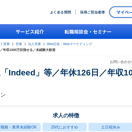
マイペ
よくある質問
採用ご担当者様
サービス紹介
転職相談会・セミナー
ント営業
営業
法人営業
Web広告・Webマーケティング
日／年収1000万目指せる／未経験大歓迎
お問い合わせ番
Indeed」等／年休126日／年収1
ョン
求人の特徴
職種・業界未経験OK
20代におすすめ
土日祝休み