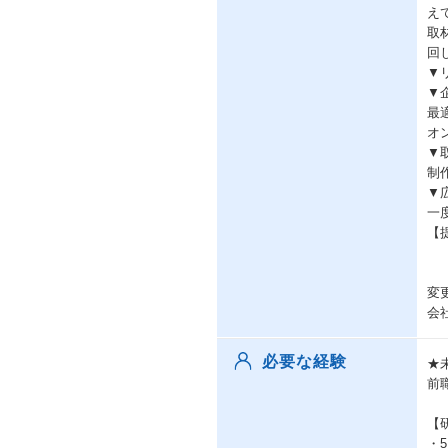
え
取
回
▼
▼
最
オ
▼
制
▼
一
【提
変
会
必要な経験
★
前
【
・