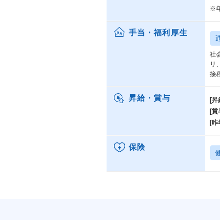
※
手当・福利厚生
社
リ
接
昇給・賞与
[昇
[賞
[昨
保険