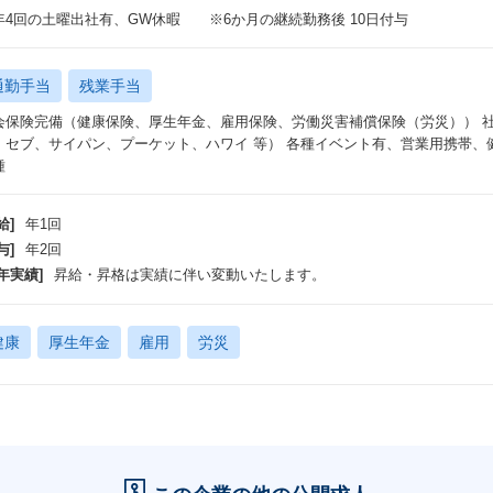
年4回の土曜出社有、GW休暇 ※6か月の継続勤務後 10日付与
通勤手当
残業手当
会保険完備（健康保険、厚生年金、雇用保険、労働災害補償保険（労災）） 
、セブ、サイパン、プーケット、ハワイ 等） 各種イベント有、営業用携帯、
種
給]
年1回
与]
年2回
年実績]
昇給・昇格は実績に伴い変動いたします。
健康
厚生年金
雇用
労災