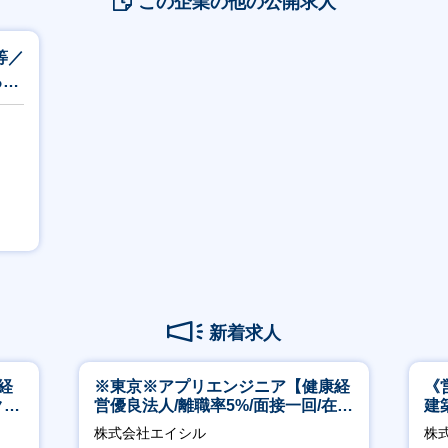
この企業の他の公開求人
等／
る／
新着求人
経
※東京※アプリエンジニア【健康経
《
ク取
営優良法人/離職率5%/面接一回/在宅
建
有/完休2日/上流案件多数】
│
株式会社エイシル
株式