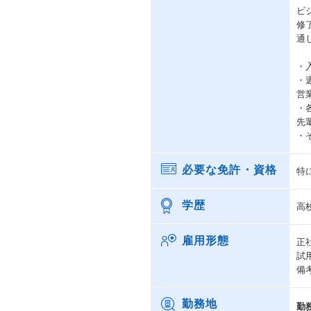
ビ
修
通
・
・
営
・
先
・
必要な免許・資格
特
学歴
高
雇用形態
正
試
備
勤務地
勤