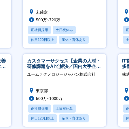
未確定
500万~720万
正社員採用
土日祝休み
休日120日以上
産休・育休あり
月残業20時間以内
改善
カスタマーサクセス【企業の人材・
I
につ
研修課題をAIで解決／国内大手企業
多
約3万社導入／フレックス可】
リ
ユームテクノロジージャパン株式会社
株式
東京都
500万~1000万
正社員採用
土日祝休み
休日120日以上
産休・育休あり
休
転勤なし
月