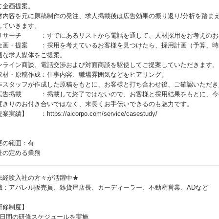
て企画提案。
材内容を元に原稿制作の発注、求人掲載後は広告効果の振り返り/分析を踏まえ
していきます。
リサーチ ：すでにあるリストから電話を通して、人材採用をお考えのお
企画・提案 ：採用を考えているお客様を見つけたら、採用計画（予算、時
適な求人媒体をご提案。
ンライン商談、電話交渉および対面商談を駆使してご提案していただきます。
取材・原稿作成：仕事内容、職場雰囲気などをヒアリング。
作スタッフが作成した原稿をもとに、お客様と打ち合わせ後、ご確認いただき
広告掲載 ：掲載して終了ではないので、お客様と採用結果をもとに、今
度きりのお付き合いではなく、末長くお手伝いできるのも魅力です。
案実績】 ：https://aicorpo.com/service/casestudy/
更の範囲：有
社の定める業務
未経験入社の方々が活躍中★
職：アパレル販売員、雑貨屋店長、カーディーラー、不動産営業、ADなど
研修制度】
5日間の研修スケジュールを実施