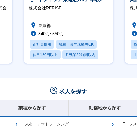
万～／年間休日125日
※
式会
株式会社RERISE
株
東京都
340万~550万
正社員採用
職種・業界未経験OK
休日120日以上
月残業20時間以内
賞与あり
求人を探す
業種から探す
勤務地から探す
人材・アウトソーシング
IT・シ