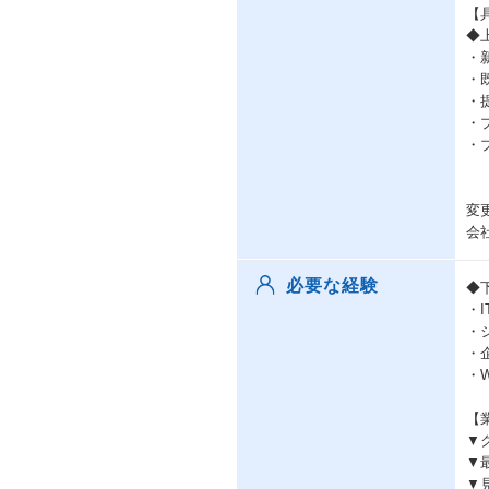
【
◆
・
・
・
・
・
変
会
必要な経験
◆
・
・
・
・
【
▼
▼
▼