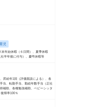
育児
年末年始休暇（６日間）、夏季休暇
入社半年後に付与）、慶弔休暇等
、昇給年1回（評価面談による）、各
手当、転勤手当、勤続年数手当（正社
得補助、各種勉強補助、ベビーシッタ
復帰率100％