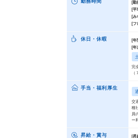
勤務時間
[勤
[
[み
[
休日・休暇
[年
[
完
（
手当・福利厚生
交
種
員
ー
昇給・賞与
[昇