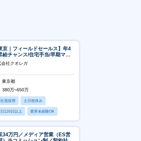
東京｜フィールドセールス】年4
昇給チャンス/住宅手当/早期マネ
メント機会あり！
式会社クオレガ
東京都
380万~650万
正社員採用
土日祝休み
日120日以上
業界未経験OK
産休・育休あり
収34万円／メディア営業（ES営
部）※コミッション制／契約社員