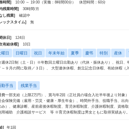
務時間]
10:00 ～ 19:00（実働：8時間00分） 休憩時間：60分
平均残業時間]
30時間/月
なし残業]
確認中
フレックスタイム]
無
間休日]
124日
年次有給休暇]
10日
土曜日
日曜日
祝日
年末年始
夏季
慶弔
特別
産休
全週休2日制（土・日）※年数回土曜日出勤あり（代休・振休あり）、祝日、
７～９月の間に取得／３日）、 大型連休休暇、創立記念日休暇、有給休暇（
通勤手当
残業手当
通費一部支給（上限2万円）、賞与年2回（正社員の場合入社半年後より対象）
社会保険完備（雇用・労災・健康・厚生年金）、時間外手当、役職手当、出向
のみ）、健康診断、産前産後休暇制度、育児休暇制度、介護休暇制度、資格取
利用補助 介護相談サービス 等 ※育児休暇制度は男女ともに取得実績あり。
給]
年1回