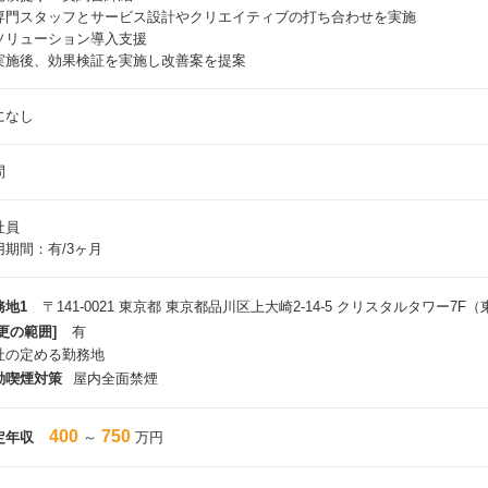
専門スタッフとサービス設計やクリエイティブの打ち合わせを実施
ソリューション導入支援
実施後、効果検証を実施し改善案を提案
になし
問
社員
用期間：有/3ヶ月
務地1
〒141-0021 東京都 東京都品川区上大崎2-14-5 クリスタルタワー7F
更の範囲]
有
社の定める勤務地
動喫煙対策
屋内全面禁煙
400
750
定年収
～
万円