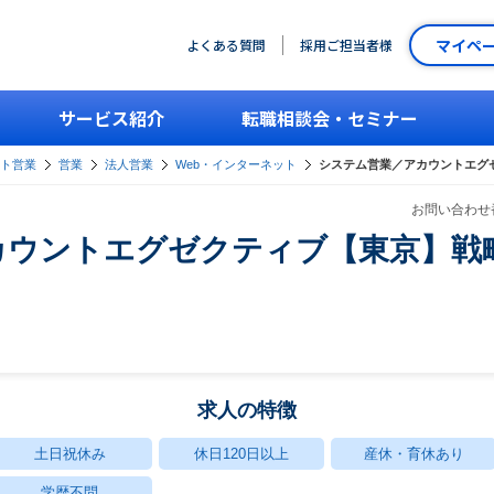
マイペ
よくある質問
採用ご担当者様
サービス紹介
転職相談会・セミナー
ント営業
営業
法人営業
Web・インターネット
システム営業／アカウントエグ
お問い合わせ番
カウントエグゼクティブ【東京】戦
求人の特徴
土日祝休み
休日120日以上
産休・育休あり
学歴不問