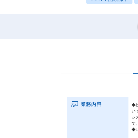
業務内容
◆
い
シ
で
◆