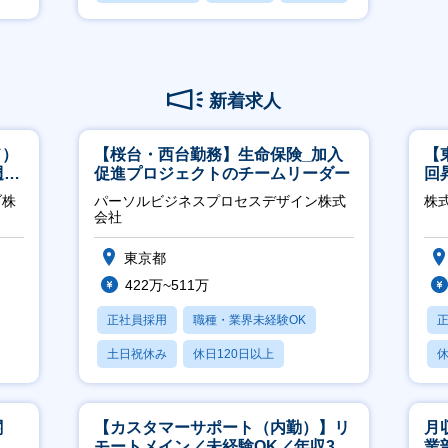
新着求人
ド）
【桜台・西台勤務】生命保険_加入
【
週
促進プロジェクトのチームリーダー
回
ジ
ブ株
パーソルビジネスプロセスデザイン株式
株
会社
東京都
422万~511万
正社員採用
職種・業界未経験OK
土日祝休み
休日120日以上
休
産休・育休あり
関
【カスタマーサポート（内勤）】リ
月
へ
モートメイン／未経験OK／年収340
業