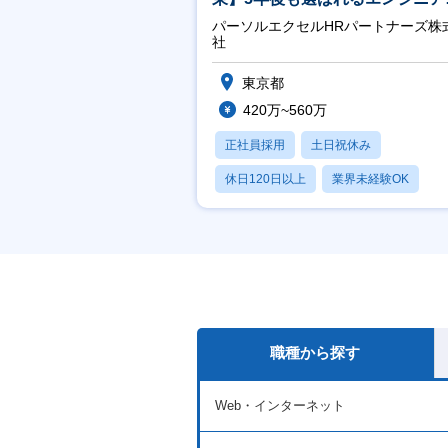
／チーム運営・体制構築
パーソルエクセルHRパートナーズ株
社
東京都
420万~560万
正社員採用
土日祝休み
休日120日以上
業界未経験OK
月残業20時間以内
職種から探す
Web・インターネット