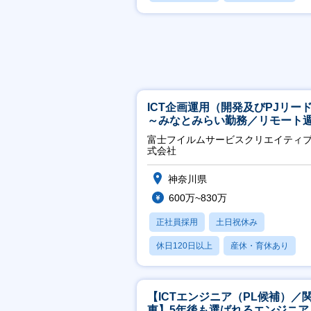
賞与あり
ICT企画運用（開発及びPJリー
～みなとみらい勤務／リモート
2OK／業務改善～
富士フイルムサービスクリエイティ
式会社
神奈川県
600万~830万
正社員採用
土日祝休み
休日120日以上
産休・育休あり
月残業20時間以内
【ICTエンジニア（PL候補）／
東】5年後も選ばれるエンジニア