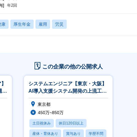
与]
年2回
健康
厚生年金
雇用
労災
この企業の他の公開求人
ア】
システムエンジニア【東京・大阪】
週2
AI導入支援システム開発の上流工程/
週2～3リモート/自社内開発
東京都
450万~850万
土日祝休み
休日120日以上
産休・育休あり
賞与あり
学歴不問