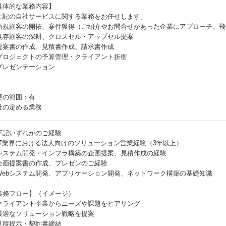
具体的な業務内容】
上記の自社サービスに関する業務をお任せします。
新規顧客の開拓、案件獲得（ご紹介やお問合せがあった企業にアプローチ。飛
既存顧客の深耕、クロスセル・アップセル提案
提案書の作成、見積書作成、請求書作成
プロジェクトの予算管理・クライアント折衝
プレゼンテーション
更の範囲：有
社の定める業務
下記いずれかのご経験
IT業界における法人向けのソリューション営業経験（3年以上）
システム開発・インフラ構築の企画提案、見積作成の経験
企画提案書の作成、プレゼンのご経験
Webシステム開発、アプリケーション開発、ネットワーク構築の基礎知識
業務フロー】（イメージ）
クライアント企業からニーズや課題をヒアリング
最適なソリューション戦略を提案
見積提示・契約書締結