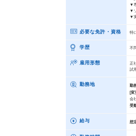
▼
▼
▼
必要な免許・資格
特
学歴
不
雇用形態
正
試
勤務地
勤
[変
会
受
給与
想