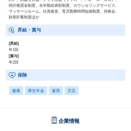
特許報奨金制度、永年勤続表彰制度、カウンセリングサービス、
マッサージルーム、社員食堂、育児勤務時間短縮制度、持株会、
財形貯蓄制度ほか
昇給・賞与
[昇給]
年1回
[賞与]
年2回
保険
健康
厚生年金
雇用
労災
企業情報