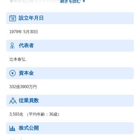
◆携帯電話用コンテンツの開発・販売
―エンターテイメント事業領域において、多数の事業を展開して
設立年月日
います。
家庭用ゲームソフトの開発・販売を中核事業に、
1979年 5月30日
そこで創出したコンテンツという知的財産を様々な事業に多面展
開するワンコンテンツ・マルチユース戦略を推進しています。
代表者
辻本春弘
資本金
332億3900万円
従業員数
3,593名 （平均年齢：36歳）
株式公開