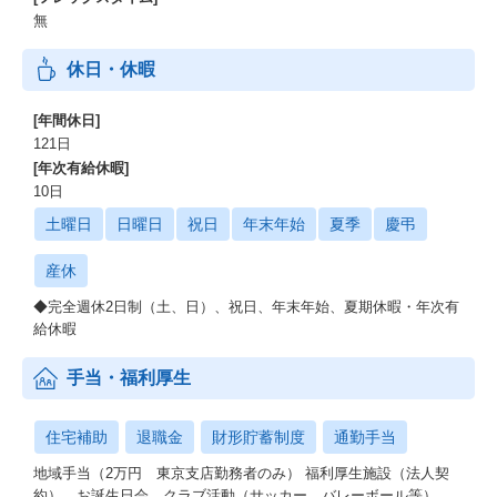
無
休日・休暇
[年間休日]
121日
[年次有給休暇]
10日
土曜日
日曜日
祝日
年末年始
夏季
慶弔
産休
◆完全週休2日制（土、日）、祝日、年末年始、夏期休暇・年次有
給休暇
手当・福利厚生
住宅補助
退職金
財形貯蓄制度
通勤手当
地域手当（2万円 東京支店勤務者のみ） 福利厚生施設（法人契
約）、お誕生日会、クラブ活動（サッカー、バレーボール等）、