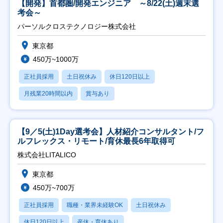
【開発】首都圏/開発エンジニア ～8/22(土)週末選
考会～
パーソルクロステクノロジー株式会社
東京都
450万~1000万
正社員採用
土日祝休み
休日120日以上
月残業20時間以内
賞与あり
【9／5(土)1Day選考会】人材紹介コンサルタント/フ
ルフレックス・リモート/育休最長6年取得可
株式会社LITALICO
東京都
450万~700万
正社員採用
職種・業界未経験OK
土日祝休み
休日120日以上
産休・育休あり