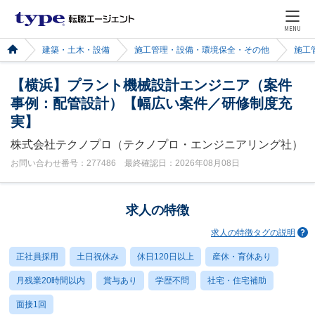
MENU
建築・土木・設備
施工管理・設備・環境保全・その他
施工
【横浜】プラント機械設計エンジニア（案件
事例：配管設計）【幅広い案件／研修制度充
実】
株式会社テクノプロ（テクノプロ・エンジニアリング社）
お問い合わせ番号：277486 最終確認日：2026年08月08日
求人の特徴
求人の特徴タグの説明
正社員採用
土日祝休み
休日120日以上
産休・育休あり
月残業20時間以内
賞与あり
学歴不問
社宅・住宅補助
面接1回