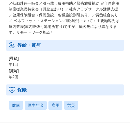
／転勤赴任一時金／引っ越し費用補助／帰省旅費補助 定年再雇用
制度従業員持株会（奨励金あり）／社内クラブサークル活動支援
／健康保険組合（保養施設、各種施設割引あり）／労働組合あり
／ ベネフィット・ステーション／喫煙所について：主要顧客先は
屋内禁煙(屋内喫煙可能場所有り)ですが、顧客先により異なりま
す。リモートワーク相談可
昇給・賞与
[昇給]
年1回
[賞与]
年2回
保険
健康
厚生年金
雇用
労災