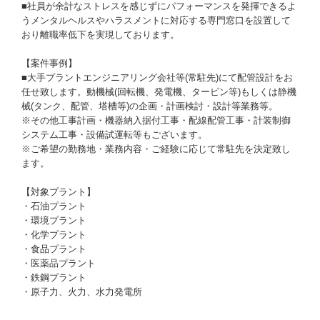
■社員が余計なストレスを感じずにパフォーマンスを発揮できるよ
うメンタルヘルスやハラスメントに対応する専門窓口を設置して
おり離職率低下を実現しております。
【案件事例】
■大手プラントエンジニアリング会社等(常駐先)にて配管設計をお
任せ致します。動機械(回転機、発電機、タービン等)もしくは静機
械(タンク、配管、塔槽等)の企画・計画検討・設計等業務等。
※その他工事計画・機器納入据付工事・配線配管工事・計装制御
システム工事・設備試運転等もございます。
※ご希望の勤務地・業務内容・ご経験に応じて常駐先を決定致し
ます。
【対象プラント】
・石油プラント
・環境プラント
・化学プラント
・食品プラント
・医薬品プラント
・鉄鋼プラント
・原子力、火力、水力発電所