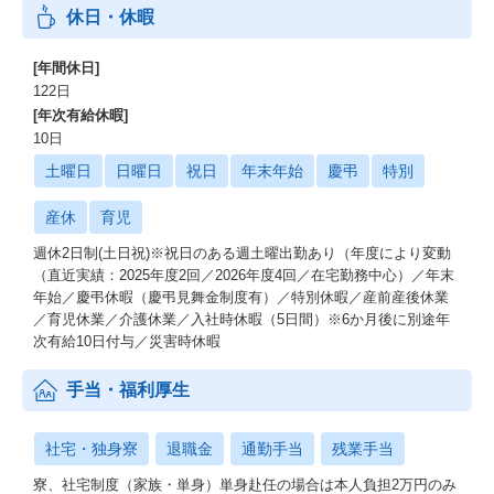
休日・休暇
[年間休日]
122日
[年次有給休暇]
10日
土曜日
日曜日
祝日
年末年始
慶弔
特別
産休
育児
週休2日制(土日祝)※祝日のある週土曜出勤あり（年度により変動
（直近実績：2025年度2回／2026年度4回／在宅勤務中心）／年末
年始／慶弔休暇（慶弔見舞金制度有）／特別休暇／産前産後休業
／育児休業／介護休業／入社時休暇（5日間）※6か月後に別途年
次有給10日付与／災害時休暇
手当・福利厚生
社宅・独身寮
退職金
通勤手当
残業手当
寮、社宅制度（家族・単身）単身赴任の場合は本人負担2万円のみ