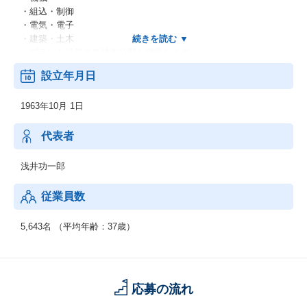
・組込・制御
・電気・電子
・建築・土木
・プラント設備の各技術分野を網羅します。
・金融業における業務コンサル
設立年月日
・SI業におけるテスト・検証、ツール開発
・機械設計開発：
1963年10月 1日
ボディ、シャーシ設計／ワイヤーハーネス設計生産技術
：生産ライン制御システムの開発品質管理
：生産設備保全、改善業務生産管理：生産管理システム開発・保
代表者
守社内システム
：財務管理システム／社内ネットワーク構築
浅井功一郎
従業員数
5,643名 （平均年齢：37歳）
応募の流れ