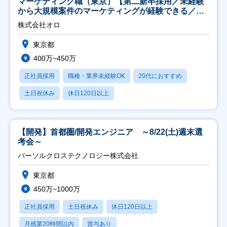
マーケティング職（東京）【第二新卒採用／未経験
から大規模案件のマーケティングが経験できる／研
修充実】
株式会社オロ
東京都
400万~450万
正社員採用
職種・業界未経験OK
20代におすすめ
土日祝休み
休日120日以上
【開発】首都圏/開発エンジニア ～8/22(土)週末選
考会～
パーソルクロステクノロジー株式会社
東京都
450万~1000万
正社員採用
土日祝休み
休日120日以上
月残業20時間以内
賞与あり