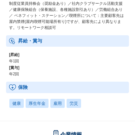
制度従業員持株会（奨励金あり）／社内クラブサークル活動支援
／健康保険組合（保養施設、各種施設割引あり）／労働組合あり
／ ベネフィット・ステーション／喫煙所について：主要顧客先は
屋内禁煙(屋内喫煙可能場所有り)ですが、顧客先により異なりま
す。リモートワーク相談可
昇給・賞与
[昇給]
年1回
[賞与]
年2回
保険
健康
厚生年金
雇用
労災
企業情報