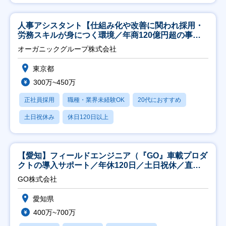
人事アシスタント【仕組み化や改善に関われ採用・
労務スキルが身につく環境／年商120億円超の事業
会社】
オーガニックグループ株式会社
東京都
300万~450万
正社員採用
職種・業界未経験OK
20代におすすめ
土日祝休み
休日120日以上
【愛知】フィールドエンジニア（『GO』車載プロダ
クトの導入サポート／年休120日／土日祝休／直行
直帰
GO株式会社
愛知県
400万~700万