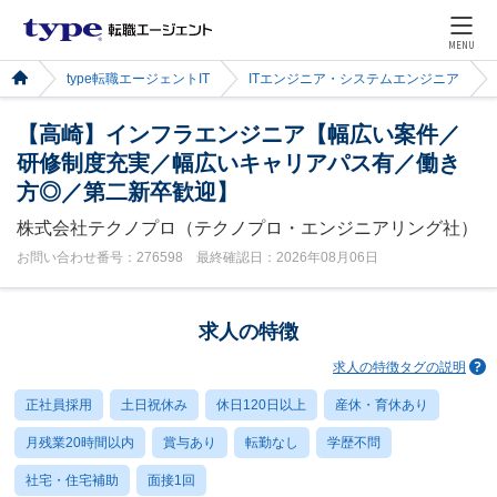
MENU
type転職エージェントIT
ITエンジニア・システムエンジニア
【高崎】インフラエンジニア【幅広い案件／
研修制度充実／幅広いキャリアパス有／働き
方◎／第二新卒歓迎】
株式会社テクノプロ（テクノプロ・エンジニアリング社）
お問い合わせ番号：276598 最終確認日：2026年08月06日
求人の特徴
求人の特徴タグの説明
正社員採用
土日祝休み
休日120日以上
産休・育休あり
月残業20時間以内
賞与あり
転勤なし
学歴不問
社宅・住宅補助
面接1回