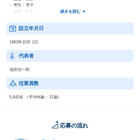
・電気・電子
・建築・土木
・プラント設備の各技術分野を網羅します。
・金融業における業務コンサル
設立年月日
・SI業におけるテスト・検証、ツール開発
・機械設計開発：
1963年10月 1日
ボディ、シャーシ設計／ワイヤーハーネス設計生産技術
：生産ライン制御システムの開発品質管理
：生産設備保全、改善業務生産管理：生産管理システム開発・保
代表者
守社内システム
：財務管理システム／社内ネットワーク構築
浅井功一郎
従業員数
5,643名 （平均年齢：37歳）
応募の流れ