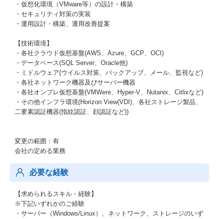
・仮想化環境（VMware等）の設計・構築
・セキュリティ対策の実装
・運用設計・構築、運用改善提案
【技術環境】
・各社クラウド仮想基盤(AWS、Azure、GCP、OCI)
・データベース(SQL Server、Oracle他)
・ミドルウェア(ウイルス対策、バックアップ、メール、監視など)
・各社ネットワーク機器及びサーバー機器
・各社オンプレ仮想基盤(VMWere、Hyper-V、Nutanix、Citlixなど)
・その他インフラ環境(Horizon View(VDI)、各社ストレージ製品、
二要素認証機器(指紋認証、顔認証など))
変更の範囲：有
会社の定める業務
必要な経験
【求められるスキル・経験】
※下記いずれかのご経験
・サーバー（Windows/Linux）、ネットワーク、ストレージのいず