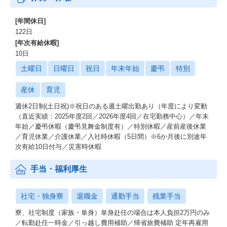
[年間休日]
122日
[年次有給休暇]
10日
土曜日
日曜日
祝日
年末年始
慶弔
特別
産休
育児
週休2日制(土日祝)※祝日のある週土曜出勤あり（年度により変動
（直近実績：2025年度2回／2026年度4回／在宅勤務中心）／年末
年始／慶弔休暇（慶弔見舞金制度有）／特別休暇／産前産後休業
／育児休業／介護休業／入社時休暇（5日間）※6か月後に別途年
次有給10日付与／災害時休暇
手当・福利厚生
社宅・独身寮
退職金
通勤手当
残業手当
寮、社宅制度（家族・単身）単身赴任の場合は本人負担2万円のみ
／転勤赴任一時金／引っ越し費用補助／帰省旅費補助 定年再雇用