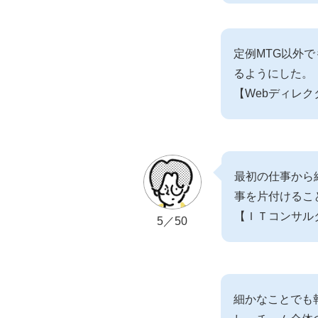
定例MTG以外
るようにした。
【Webディレク
最初の仕事から
事を片付けるこ
【ＩＴコンサル
5／50
細かなことでも