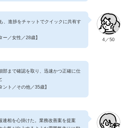
でも、進捗をチャットでクイックに共有す
ター／女性／28歳】
4／50
細部まで確認を取り、迅速かつ正確に仕
と
タント／その他／35歳】
報連相を心掛けた。業務改善案を提案