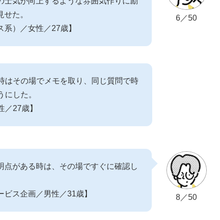
の士気が向上するような雰囲気作りに励
見せた。
6／50
ス系）／女性／27歳】
時はその場でメモを取り、同じ質問で時
うにした。
性／27歳】
明点がある時は、その場ですぐに確認し
ービス企画／男性／31歳】
8／50