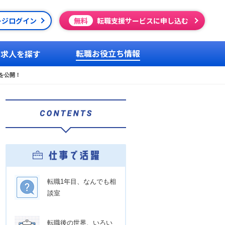
ージログイン
無料
転職支援サービスに申し込む
転職お役立ち情報
求人を探す
を公開！
転職1年目、なんでも相
談室
転職後の世界、いろい