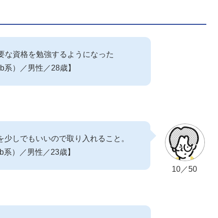
要な資格を勉強するようになった
eb系）／男性／28歳】
を少しでもいいので取り入れること。
eb系）／男性／23歳】
10／50