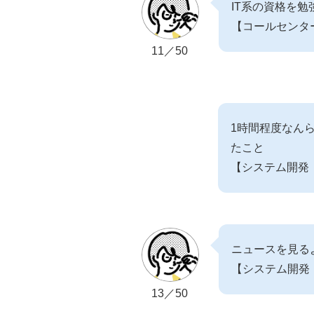
IT系の資格を
【コールセンタ
11／50
1時間程度なんら
たこと
【システム開発
ニュースを見る
【システム開発
13／50