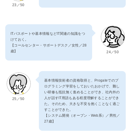
23／50
ITパスポートや基本情報などIT関連の知識をつ
けておく。
【コールセンター・サポートデスク／女性／28
歳】
24／50
基本情報技術者の資格取得と、Progateでのプ
ログラミング学習をしておいたおかげで、難し
い研修も抵抗無く進めることができ、社内外の
人が話すIT用語もある程度理解することができ
25／50
た。そのため、大きな不安を抱くことなく過ご
すことができた。
【システム開発（オープン・Web系）／男性／
27歳】