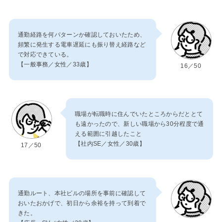
通勤経路を何パターンか確認しておいたため、
頻繁に発生する電車遅延にも振り替え経路など
で対応できている。
【一般事務／女性／33歳】
16／50
職場が転職時に住んでいたところからだととて
も遠かったので、新しい職場から30分程度で通
える範囲に引越したこと
【社内SE／女性／30歳】
17／50
通勤ルート、本社ビルの場所を事前に確認して
おいたおかげで、初日から余裕を持って到着で
きた。