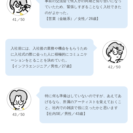
事前の交流会で何人かの同期と知り合いになっ
ていたため、緊張しすぎることなく入社できた
のがよかった。
【営業（金融系）／女性／26歳】
41／50
入社前には、入社後の業務や機会をもらうため
に入社式の際に会った人に積極的にコミュニケ
ーションをとることを決めていた。
【インフラエンジニア／男性／27歳】
42／50
特に何も準備はしていないのですが、あえてあ
げるなら、所属のアーティストを覚えておくこ
と。社内での雑談で役に立ったかと思います
【社内SE／男性／43歳】
43／50