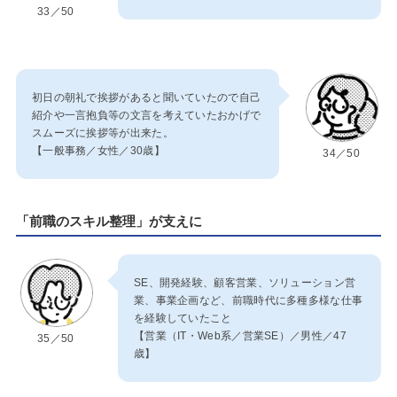
33／50
初日の朝礼で挨拶があると聞いていたので自己
紹介や一言抱負等の文言を考えていたおかげで
スムーズに挨拶等が出来た。
【一般事務／女性／30歳】
34／50
「前職のスキル整理」が支えに
SE、開発経験、顧客営業、ソリューション営
業、事業企画など、前職時代に多種多様な仕事
を経験していたこと
【営業（IT・Web系／営業SE）／男性／47
35／50
歳】