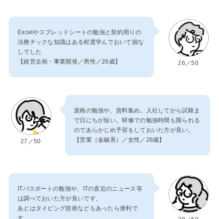
Excelやスプレッドシートの勉強と契約周りの
法務チックな知識はある程度学んでおいて損な
しでした
【経営企画・事業開発／男性／26歳】
26／50
資格の勉強や、資料集め。入社してから試験ま
で日にちが短い。研修での勉強時間も限られる
のであらかじめ予習をしておいた方が良い。
【営業（金融系）／女性／26歳】
27／50
ITパスポートの勉強や、ITの直近のニュース等
は調べておいた方が良いです。
あとはタイピング技術などもあったら便利で
す。