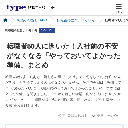
MENU
転職そのあとLABO
転職後の世界、いろいろ
転職者50人
転職後の世界、いろいろ
VOL.27
転職者50人に聞いた！入社前の不安
がなくなる「やっておいてよかった
準備」まとめ
転職先が決まったあと、嬉しさの裏で「入社までに何をしておけばいいん
だろう」と考えてしまう人は少なくありません。そこで今回は、転職して
1年が経った50人に「入社前にやっておいてよかったこと」や「実際に役
立った準備」を聞きました。これから新しい職場に向かう人には“安心のヒ
ント”を、そして、転職を経て今の仕事に落ち着いた人には“少し懐かしい
共感”をお届けします。
公開 : 2025/10/21
更新 : ----/--/--