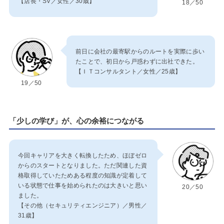
【店長・SV／女性／30歳】
18／50
前日に会社の最寄駅からのルートを実際に歩い
たことで、初日から戸惑わずに出社できた。
【ＩＴコンサルタント／女性／25歳】
19／50
「少しの学び」が、心の余裕につながる
今回キャリアを大きく転換したため、ほぼゼロ
からのスタートとなりました。ただ関連した資
格取得していたためある程度の知識が定着して
いる状態で仕事を始められたのは大きいと思い
20／50
ました。
【その他（セキュリティエンジニア）／男性／
31歳】