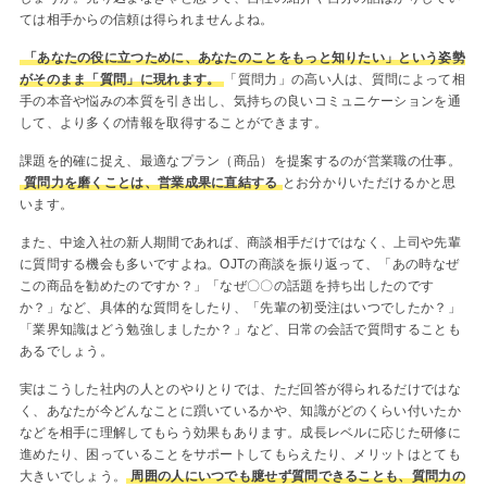
ては相手からの信頼は得られませんよね。
「あなたの役に立つために、あなたのことをもっと知りたい」という姿勢
がそのまま「質問」に現れます。
「質問力」の高い人は、質問によって相
手の本音や悩みの本質を引き出し、気持ちの良いコミュニケーションを通
して、より多くの情報を取得することができます。
課題を的確に捉え、最適なプラン（商品）を提案するのが営業職の仕事。
質問力を磨くことは、営業成果に直結する
とお分かりいただけるかと思
います。
また、中途入社の新人期間であれば、商談相手だけではなく、上司や先輩
に質問する機会も多いですよね。OJTの商談を振り返って、「あの時なぜ
この商品を勧めたのですか？」「なぜ〇〇の話題を持ち出したのです
か？」など、具体的な質問をしたり、「先輩の初受注はいつでしたか？」
「業界知識はどう勉強しましたか？」など、日常の会話で質問することも
あるでしょう。
実はこうした社内の人とのやりとりでは、ただ回答が得られるだけではな
く、あなたが今どんなことに躓いているかや、知識がどのくらい付いたか
などを相手に理解してもらう効果もあります。成長レベルに応じた研修に
進めたり、困っていることをサポートしてもらえたり、メリットはとても
大きいでしょう。
周囲の人にいつでも臆せず質問できることも、質問力の