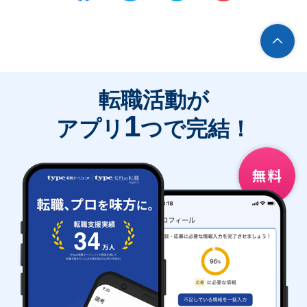
転職活動が
1
アプリ
つで完結！