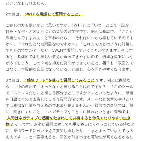
といいかもしれません。
2つ目は、
5W1Hを意識して質問すること。
ご存じの方も多いかとは思いますが、5W1Hとは「いつ・どこで・誰が・
何を・なぜ・どのように」の英語の頭文字です。例えば商談で、「ここが
課題なんですよねぇ」と言われたら、「それはいつから感じているのです
か？」「それだとなぜ問題なのですか？」「これまではどのように対策し
てきたのですか？」など、5W1Hで質問していくことができます。そうす
ると、具体的でより詳しい答えが返ってきやすいので、的確な提案につな
がるでしょう。この２点を抑えた質問ができていると、相手も「表面的で
はなく、本質的な会話になっている」と感じ、心を開きやすくなります。
3つ目は、
"感情ワード”を使って質問してみること
です。例えば商談な
ら、「今の運用で『困ったな』と感じることは何ですか？」「このツール
で『ストレスだな』と感じる部分はどこですか？」といったように、感情
を口語でそのまま表してしまう質問方法です。メールなど文章のやりとり
では稚拙な印象を与えるのであまり使えませんが、対面での会話では、特
に「聞きにくいこと」「ネガティブなこと」に触れたいときに有効です。
人間はネガティブな感情を吐き出して共有すると仲良くなりやすい生き
物
だそうです。お堅い質問に対して相手が答えにくそうにしている時など
に、感情ワードに言い換えて質問し直したり、「まとまっていなくても大
丈夫です！」と一言添えると、回答が引き出せる可能性が高くなるかもし