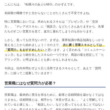
こんにちは、『転職そのあとLABO』のかずえです。
未経験の職種ですと分からないことがたくさんで不安ですよね。
特に営業職においては、求められるスキルは「プレゼン力」や「交渉
力」、「テレアポスキル」に「雑談力」などたくさんありますから、先輩
たちのすごい営業力を見て、途方に暮れてしまうのも分かります。
しかし、焦っても仕方ないので、まずは、業界知識や商品知識をしっかり
覚えることから始めましょう！その上で、
次に磨く営業スキルとしては、
「質問力」をおすすめしたい
と思います。よく言われる「コミュニケーシ
ョン力」をより細分化したスキルの一つですが、商談の場を想定して「ヒ
アリング力」と呼ばれることも多いかもしれませんね。
今回は、社内外問わずより広く活用できるスキルとして、あえて「質問
力」に絞ってご提案していきます！
営業職にはなぜ質問力が必要？
営業職は、最終的に受注を得るために、顧客と信頼関係を築かなくてはな
りません。信頼関係とは、相手から「本音が言える」、「よく理解してく
れていると感じる」、「相談したい」などと思ってもらえることではない
しょうか。売り込まなきゃと思って、自社の紹介や自分の話ばかりしてい