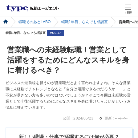
MENU
転職そのあとLABO
転職1年目、なんでも相談室
営業職への
転職1年目、なんでも相談室
VOL.17
営業職への未経験転職！営業として
活躍をするためにどんなスキルを身
に着けるべき？
ビジネスの最前線を担うのが営業職だとよく言われますよね。そんな営業
職に未経験でチャレンジとなると「自分は活躍できるのだろうか……」と
不安が尽きない方も多いのではないでしょうか？そこで今回は未経験の営
業として今後活躍するためにどんなスキルを身に着けたらよいかというお
悩みに答えていきます。
公開 : 2024/05/23
更新 : ----/--/--
新しい職場・仕事で活躍するには何が必要？