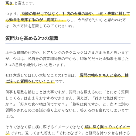
高さ
と言えます。
つまり、
商談の場だけではなく、社内の会議の場や、上司・先輩に対して
も効果を発揮するのが「質問力」。
もし、今自信がないなと思われた方
は、次の方法を意識してみてくださいね。
質問力を高める3つの意識
上手な質問の仕方や、ヒアリングのテクニックはさまざまあると思います
が、今回は、私自身の営業職経験の中から、印象的だった＆効果を感じた
3つの意識を紹介したいと思います。
ぜひ意識してほしい大切なことの1つ目は、
質問の軸をきちんと定め、軸
に沿った質問をしていくこと
です。
何事も場数を踏むことは大事ですが、質問力を鍛えるのに「とにかく質問
しまくる」はあまりおすすめできません。例えば、「好きな色は何です
か？」「好きな食べ物は何ですか？」「趣味は何ですか」と、次々に別の
質問をされるのは会話が盛り上がらないし、答えるのも疲れてしまいます
よね。
そうではなく横に横に広げるイメージではなく
縦に深く掘っていくイメー
ジ
ですね。返ってきた答えに「それはなぜ？」と疑問を持つクセを付ける