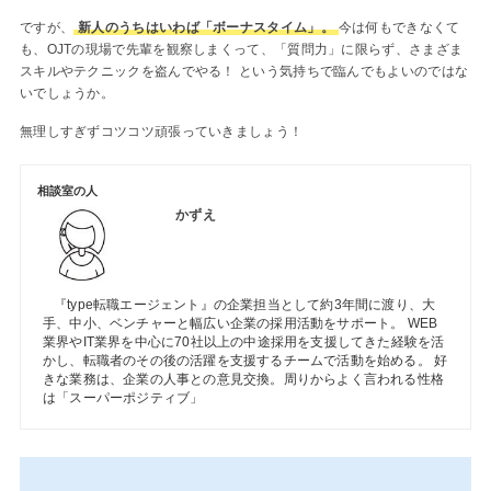
ですが、
新人のうちはいわば「ボーナスタイム」。
今は何もできなくて
も、OJTの現場で先輩を観察しまくって、「質問力」に限らず、さまざま
スキルやテクニックを盗んでやる！ という気持ちで臨んでもよいのではな
いでしょうか。
無理しすぎずコツコツ頑張っていきましょう！
相談室の人
かずえ
『type転職エージェント』の企業担当として約3年間に渡り、大
手、中小、ベンチャーと幅広い企業の採用活動をサポート。 WEB
業界やIT業界を中心に70社以上の中途採用を支援してきた経験を活
かし、転職者のその後の活躍を支援するチームで活動を始める。 好
きな業務は、企業の人事との意見交換。周りからよく言われる性格
は「スーパーポジティブ」