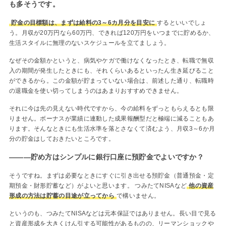
も多そうです。
貯金の目標額は、まずは給料の3～6カ月分を目安に
するといいでしょ
う。月収が20万円なら60万円、できれば120万円をいつまでに貯めるか、
生活スタイルに無理のないスケジュールを立てましょう。
なぜその金額かというと、病気やケガで働けなくなったとき、転職で無収
入の期間が発生したときにも、それくらいあるといったん生き延びること
ができるから。この金額が貯まっていない場合は、前述した通り、転職時
の退職金を使い切ってしまうのはあまりおすすめできません。
それに今は先の見えない時代ですから、今の給料をずっともらえるとも限
りません。ボーナスが業績に連動した成果報酬型だと極端に減ることもあ
ります。そんなときにも生活水準を落とさなくて済むよう、月収3～6か月
分の貯金はしておきたいところです。
―――貯め方はシンプルに銀行口座に預貯金でよいですか？
そうですね。まずは必要なときにすぐに引き出せる預貯金（普通預金・定
期預金・財形貯蓄など）がよいと思います。 つみたてNISAなど
他の資産
形成の方法は貯蓄の目途が立ってから
で構いません。
というのも、つみたてNISAなどは元本保証ではありません。長い目で見る
と資産形成を大きくけん引する可能性があるものの、リーマンショックや