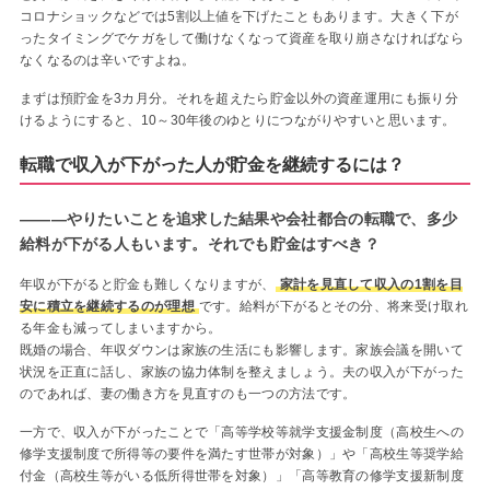
コロナショックなどでは5割以上値を下げたこともあります。大きく下が
ったタイミングでケガをして働けなくなって資産を取り崩さなければなら
なくなるのは辛いですよね。
まずは預貯金を3カ月分。それを超えたら貯金以外の資産運用にも振り分
けるようにすると、10～30年後のゆとりにつながりやすいと思います。
転職で収入が下がった人が貯金を継続するには？
―――やりたいことを追求した結果や会社都合の転職で、多少
給料が下がる人もいます。それでも貯金はすべき？
年収が下がると貯金も難しくなりますが、
家計を見直して収入の1割を目
安に積立を継続するのが理想
です。給料が下がるとその分、将来受け取れ
る年金も減ってしまいますから。
既婚の場合、年収ダウンは家族の生活にも影響します。家族会議を開いて
状況を正直に話し、家族の協力体制を整えましょう。夫の収入が下がった
のであれば、妻の働き方を見直すのも一つの方法です。
一方で、収入が下がったことで「高等学校等就学支援金制度（高校生への
修学支援制度で所得等の要件を満たす世帯が対象）」や「高校生等奨学給
付金（高校生等がいる低所得世帯を対象）」「高等教育の修学支援新制度