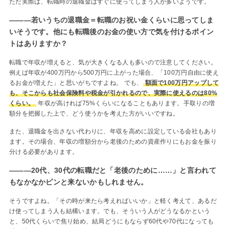
ただ実際は、転職時の退職金はすぐに使ってしまう人が多いようです。
―――若いうちの退職金＝転職のお祝い金くらいに思ってしま
いそうです。他にも転職後のお金の使い方で気を付けるポイン
トはありますか？
転職で年収が増えると、気が大きくなる人も多いので注意してください。
例えば年収が400万円から500万円に上がった場合、「100万円自由に使え
るお金が増えた」と思いがちですよね。 でも、
額面で100万円アップして
も、そこからも社会保険料や税金が引かれるので、実際に使えるのは80%
くらい。
年収が高ければ75%くらいになることもあります。手取りの増
額分を把握した上で、どう使うかを考えた方がいいですね。
また、退職金を出さない代わりに、年収を高めに設定している会社もあり
ます。その場合、年収の増額分から老後のための資産作りにもお金を振り
分ける必要があります。
―――20代、30代の転職だと「老後のために……」と言われて
もなかなかピンと来ないかもしれません。
そうですよね。「その時が来たら考えればいいか」と軽く考えて、あるだ
け使ってしまう人も結構います。でも、そういう人がどうなるかという
と、50代くらいで焦り始め、結局どうにもならず60代や70代になっても