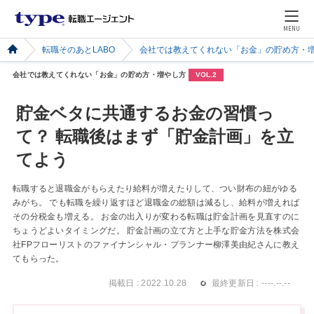
MENU
転職そのあとLABO
会社では教えてくれない「お金」の貯め方・
会社では教えてくれない「お金」の貯め方・増やし方
VOL.2
貯金ベタに共通するお金の習慣っ
て？ 転職後はまず「貯金計画」を立
てよう
転職すると退職金がもらえたり給料が増えたりして、つい財布の紐がゆる
みがち。 でも転職を繰り返すほど退職金の総額は減るし、給料が増えれば
その分税金も増える。 お金の出入りが変わる転職は貯金計画を見直すのに
ちょうどよいタイミングだ。 貯金計画の立て方と上手な貯金方法を株式会
社FPフローリストのファイナンシャル・プランナー柳澤美由紀さんに教え
てもらった。
掲載日 : 2022.10.28
最終更新日 : ----.--.--