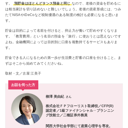
す。
預貯金はほとんどタンス預金と同じ
なので、老後の資金を貯めるに
は相当家計を切り詰めないと難しいでしょう。老後の資産形成には、つみ
たてNISAやiDeCoなど税制優遇のある制度の検討も必要になると思いま
す。
貯金は目的によって名前を付けると、抑止力が働いて貯めやすくなりま
す。「教育費用」という名目の預金を「旅行」に使おうとは思えないです
よね。金融機関によっては目的別に口座を複数持てるサービスもありま
す。
貯金できる人になるための第一歩が生活費と貯蓄の口座を分けること。ま
ずはそこから始めてみてくださいね。
取材・文／古屋 江美子
お話を伺った方
柳澤 美由紀
さん
株式会社ＦＰフローリスト取締役／CFP(R)
認定者／1級ファイナンシャル・プランニン
グ技能士／二種証券外務員
関西大学社会学部にて産業心理学を専攻。