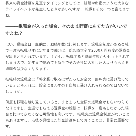
将来の資金計画を見直すタイミングとしては、結婚や出産のような大きな
ライフイベントが発生したときが多いですが、 転職もその一つと言えます
ね。
―――退職金が入った場合、そのまま貯蓄にあてた方がいいで
すよね？
はい。退職金は一般的に、勤続年数に比例します。退職金制度がある会社
で一度も転職せずに定年まで働けば、総合職大卒で2500万円程度の退職金
が出ると言われています。 しかし、転職すると勤続年数がリセットされて
しまうので、定年まで勤めても新卒でその会社に入社した人よりもらえる
退職金は少なくなります。
転職時の退職金は「将来受け取るはずだったお金の一部を先に受け取って
いる」と考えれば、貯金にまわすのも自然と受け入れられるのではないで
しょうか。
何度も転職を繰り返していると、まとまった金額の退職金がもらいづらく
なりますし、生涯でもらえる退職金の総額は、転職を一度もしなかった場
合と比べて少なくなる可能性も高いです。 転職先に退職金制度がないこと
もありますし、老後を見据えた貯金計画をしておくことは、非常に重要で
す。