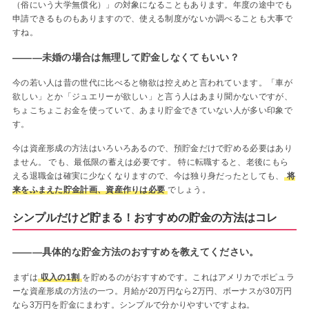
（俗にいう大学無償化）」の対象になることもあります。年度の途中でも
申請できるものもありますので、使える制度がないか調べることも大事で
すね。
―――未婚の場合は無理して貯金しなくてもいい？
今の若い人は昔の世代に比べると物欲は控えめと言われています。「車が
欲しい」とか「ジュエリーが欲しい」と言う人はあまり聞かないですが、
ちょこちょこお金を使っていて、あまり貯金できていない人が多い印象で
す。
今は資産形成の方法はいろいろあるので、預貯金だけで貯める必要はあり
ません。 でも、最低限の蓄えは必要です。 特に転職すると、老後にもら
える退職金は確実に少なくなりますので、今は独り身だったとしても、
将
来をふまえた貯金計画、資産作りは必要
でしょう。
シンプルだけど貯まる！おすすめの貯金の方法はコレ
―――具体的な貯金方法のおすすめを教えてください。
まずは
収入の1割
を貯めるのがおすすめです。これはアメリカでポピュラ
ーな資産形成の方法の一つ。月給が20万円なら2万円、ボーナスが30万円
なら3万円を貯金にまわす。シンプルで分かりやすいですよね。