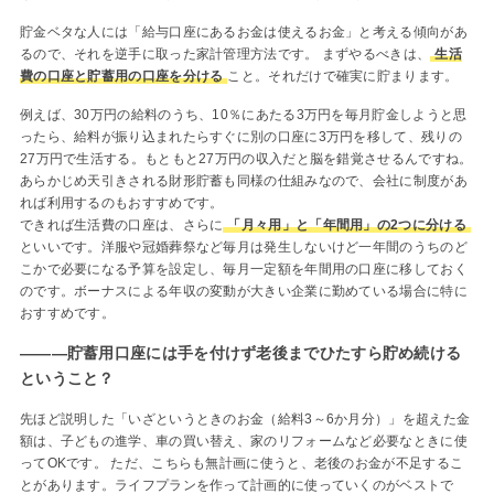
貯金ベタな人には「給与口座にあるお金は使えるお金」と考える傾向があ
るので、それを逆手に取った家計管理方法です。 まずやるべきは、
生活
費の口座と貯蓄用の口座を分ける
こと。それだけで確実に貯まります。
例えば、30万円の給料のうち、10％にあたる3万円を毎月貯金しようと思
ったら、給料が振り込まれたらすぐに別の口座に3万円を移して、残りの
27万円で生活する。もともと27万円の収入だと脳を錯覚させるんですね。
あらかじめ天引きされる財形貯蓄も同様の仕組みなので、会社に制度があ
れば利用するのもおすすめです。
できれば生活費の口座は、さらに
「月々用」と「年間用」の2つに分ける
といいです。洋服や冠婚葬祭など毎月は発生しないけど一年間のうちのど
こかで必要になる予算を設定し、毎月一定額を年間用の口座に移しておく
のです。ボーナスによる年収の変動が大きい企業に勤めている場合に特に
おすすめです。
―――貯蓄用口座には手を付けず老後までひたすら貯め続ける
ということ？
先ほど説明した「いざというときのお金（給料3～6か月分）」を超えた金
額は、子どもの進学、車の買い替え、家のリフォームなど必要なときに使
ってOKです。 ただ、こちらも無計画に使うと、老後のお金が不足するこ
とがあります。ライフプランを作って計画的に使っていくのがベストで