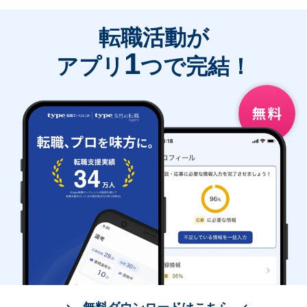
転職活動が
1
アプリ
つで完結！