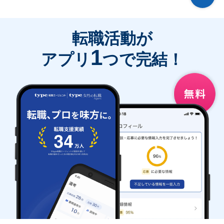
転職活動が
1
アプリ
つで完結！