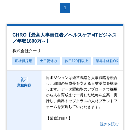
1
CHRO【最高人事責任者／ヘルスケア×ITビジネス
／年収1800万～】
株式会社クーリエ
正社員採用
土日祝休み
休日120日以上
業界未経験OK
産
同ポジションは経営戦略と人事戦略を融合
し、組織の急成長を支える人材基盤を構築
業務内容
します。データ駆動型のアプローチで採用
から人材育成まで一貫した戦略を立案・実
行し、業界トップクラスの人材プラットフ
ォームを実現していただきます。
【業務詳細＊】
…続きを読む