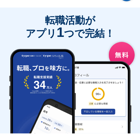
転職活動が
1
アプリ
つで完結！