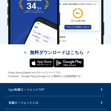
無料ダウンロードはこちら
※App StoreはApple Inc.のサービスマークです。
※Android、Google PlayはGoogle Inc.の商標または登録商標です。
type転職エージェントTOP
転職エージェントとは