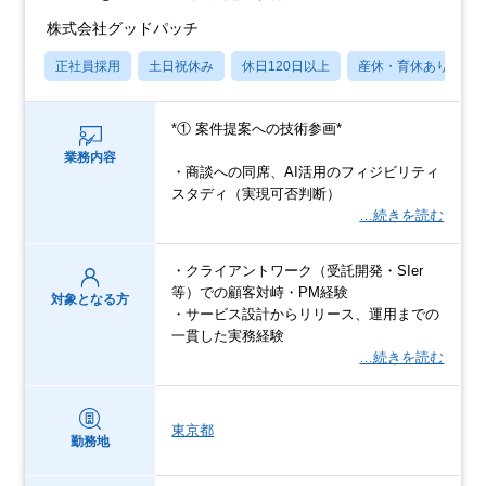
株式会社グッドパッチ
正社員採用
土日祝休み
休日120日以上
産休・育休あり
*① 案件提案への技術参画*
業務内容
・商談への同席、AI活用のフィジビリティ
スタディ（実現可否判断）
…続きを読む
・クライアントワーク（受託開発・SIer
等）での顧客対峙・PM経験
対象となる方
・サービス設計からリリース、運用までの
一貫した実務経験
…続きを読む
東京都
勤務地