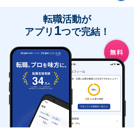
転職活動が
1
アプリ
つで完結！