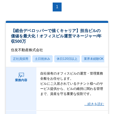
1
【総合デベロッパーで描くキャリア】担当ビルの
価値を最大化！オフィスビル運営マネージャー/年
収500万
住友不動産株式会社
正社員採用
土日祝休み
休日120日以上
業界未経験OK
転
自社保有のオフィスビルの運営・管理業務
全般をお任せします。
業務内容
ビルにご入居されているテナント様へのサ
ービス提供から、ビルの維持に関わる管理
まで、資産を守る重要な役割です。
…続きを読む