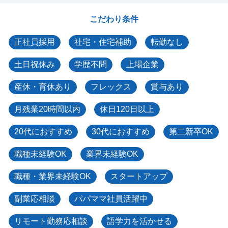
こだわり条件
正社員採用
社宅・住宅補助
転勤なし
土日祝休み
学歴不問
上場企業
産休・育休あり
フレックス
賞与あり
月残業20時間以内
休日120日以上
20代におすすめ
30代におすすめ
第二新卒OK
職種未経験OK
業界未経験OK
職種・業界未経験OK
スタートアップ
副業応相談
パパママ社員活躍中
リモート勤務応相談
語学力を活かせる