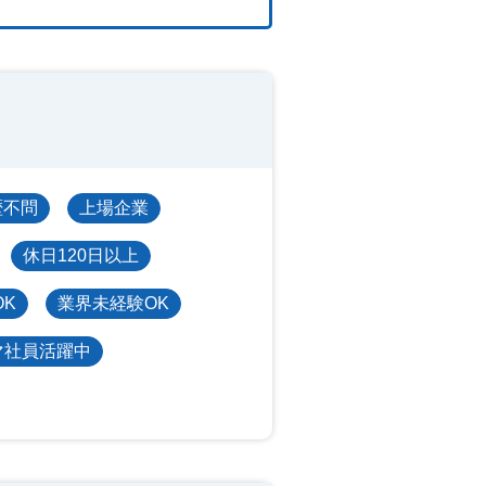
歴不問
上場企業
休日120日以上
OK
業界未経験OK
マ社員活躍中