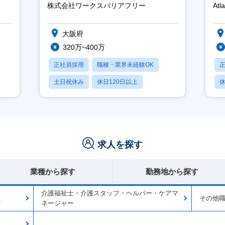
ホスピタリティ高い方歓迎／土日
領
株式会社ワークスバリアフリー
Atl
祝】
大阪府
320万~400万
正社員採用
職種・業界未経験OK
土日祝休み
休日120日以上
休
産休・育休あり
求人を探す
業種から探す
勤務地から探す
介護福祉士・介護スタッフ・ヘルパー・ケアマ
員
その他
ネージャー