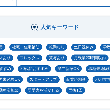
人気キーワード
用
社宅・住宅補助
転勤なし
土日祝休み
学
休あり
フレックス
賞与あり
月残業20時間以内
おすすめ
30代におすすめ
第二新卒OK
職種未経験
界未経験OK
スタートアップ
副業応相談
パパマ
勤務応相談
語学力を活かせる
面接1回