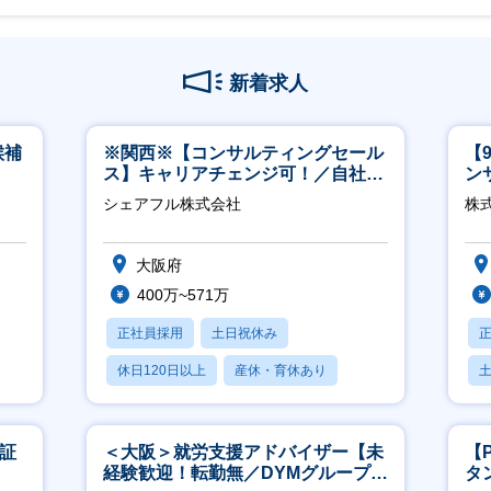
新着求人
候補
※関西※【コンサルティングセール
【
ス】キャリアチェンジ可！／自社サ
ン
ービス『シェアフル』の営業
ー
シェアフル株式会社
株式
大阪府
400万~571万
正社員採用
土日祝休み
休日120日以上
産休・育休あり
賞与あり
東証
＜大阪＞就労支援アドバイザー【未
【
経験歓迎！転勤無／DYMグループ／
タ