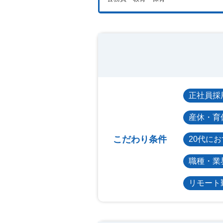
正社員採
産休・育
こだわり条件
20代に
職種・業
リモート