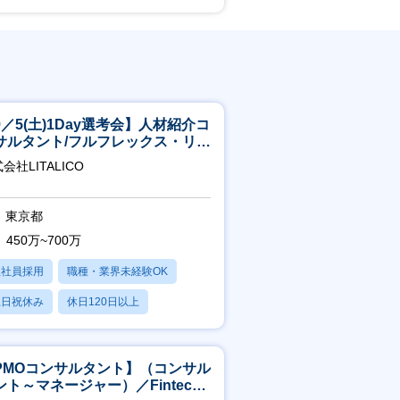
9／5(土)1Day選考会】人材紹介コ
サルタント/フルフレックス・リモ
ト/育休最長6年取得可
会社LITALICO
東京都
450万~700万
正社員採用
職種・業界未経験OK
土日祝休み
休日120日以上
産休・育休あり
PMOコンサルタント】（コンサル
ント～マネージャー）／Fintech