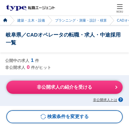
MENU
建築・土木・設備
プランニング・測量・設計・積算
CAD
岐阜県／CADオペレータの転職・求人・中途採用
一覧
1
公開中の求人
件
0
非公開求人
件がヒット
非公開求人の紹介を受ける
非公開求人とは
検索条件を変更する