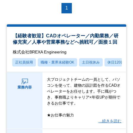
1
【経験者歓迎】CADオペレーター／内勤業務／研
修充実／人事や営業事務などへ挑戦可／面接１回
株式会社BREXA Engineering
正社員採用
職種・業界未経験OK
土日祝休み
休日120日以上
大プロジェクトチームの一員として、パソ
コンを使って、建物の設計図を作るCADオ
業務内容
ペレーターをお任せします。手に職がつ
き、事務職よりキャリア×年収UPが期待で
きるお仕事です。
★お仕事の魅力
…続きを読む