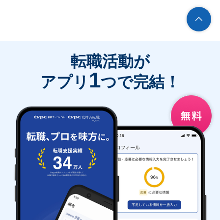
転職活動が
1
アプリ
つで完結！