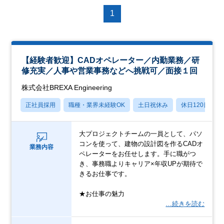
1
【経験者歓迎】CADオペレーター／内勤業務／研
修充実／人事や営業事務などへ挑戦可／面接１回
株式会社BREXA Engineering
正社員採用
職種・業界未経験OK
土日祝休み
休日120日以上
大プロジェクトチームの一員として、パソ
コンを使って、建物の設計図を作るCADオ
業務内容
ペレーターをお任せします。手に職がつ
き、事務職よりキャリア×年収UPが期待で
きるお仕事です。
★お仕事の魅力
…続きを読む