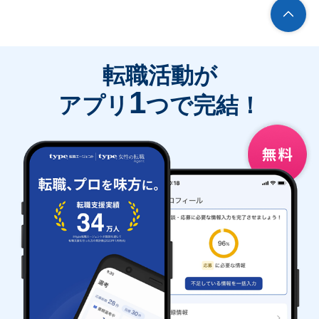
転職活動が
1
アプリ
つで完結！