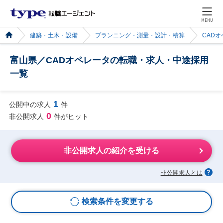
MENU
建築・土木・設備
プランニング・測量・設計・積算
CAD
富山県／CADオペレータの転職・求人・中途採用
一覧
1
公開中の求人
件
0
非公開求人
件がヒット
非公開求人の紹介を受ける
非公開求人とは
検索条件を変更する