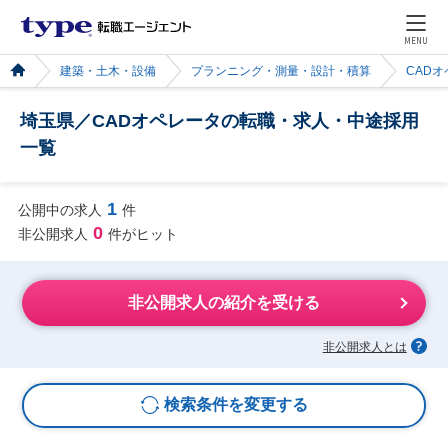
MENU
建築・土木・設備
プランニング・測量・設計・積算
CAD
埼玉県／CADオペレータの転職・求人・中途採用
一覧
1
公開中の求人
件
0
非公開求人
件がヒット
非公開求人の紹介を受ける
非公開求人とは
検索条件を変更する