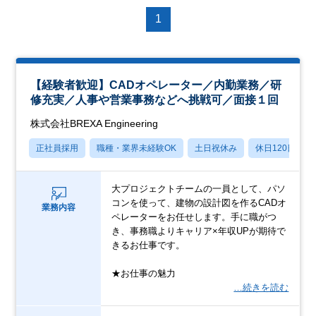
1
【経験者歓迎】CADオペレーター／内勤業務／研
修充実／人事や営業事務などへ挑戦可／面接１回
株式会社BREXA Engineering
正社員採用
職種・業界未経験OK
土日祝休み
休日120日以上
大プロジェクトチームの一員として、パソ
コンを使って、建物の設計図を作るCADオ
業務内容
ペレーターをお任せします。手に職がつ
き、事務職よりキャリア×年収UPが期待で
きるお仕事です。
★お仕事の魅力
…続きを読む