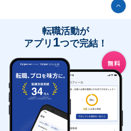
転職活動が
1
アプリ
つで完結！