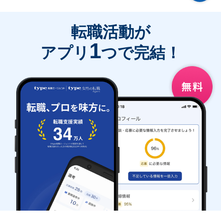
転職活動が
1
アプリ
つで完結！