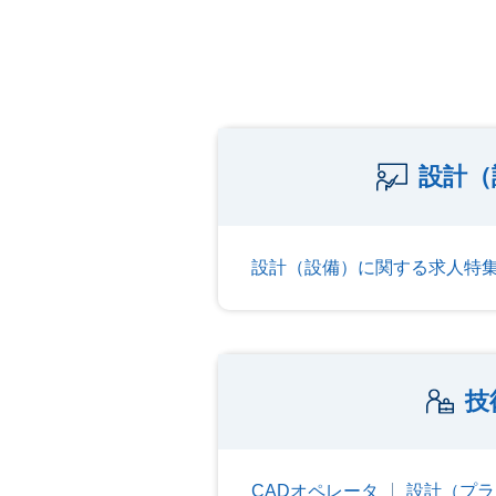
設計（
設計（設備）に関する求人特
技
CADオペレータ
設計（プラ