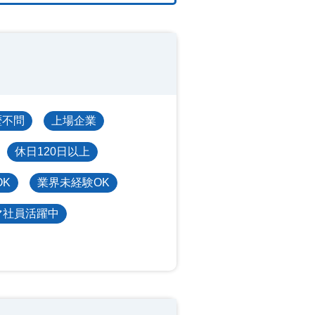
歴不問
上場企業
休日120日以上
OK
業界未経験OK
マ社員活躍中