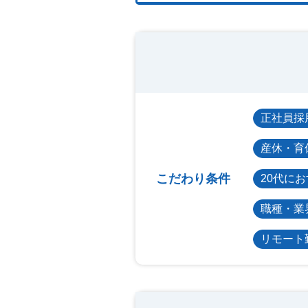
正社員採
産休・育
こだわり条件
20代に
職種・業
リモート