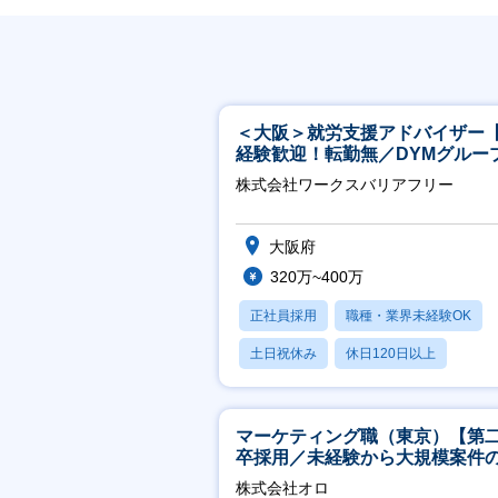
＜大阪＞就労支援アドバイザー
経験歓迎！転勤無／DYMグルー
ホスピタリティ高い方歓迎／土
株式会社ワークスバリアフリー
祝】
大阪府
320万~400万
正社員採用
職種・業界未経験OK
土日祝休み
休日120日以上
産休・育休あり
マーケティング職（東京）【第
卒採用／未経験から大規模案件
ーケティングが経験できる／研
株式会社オロ