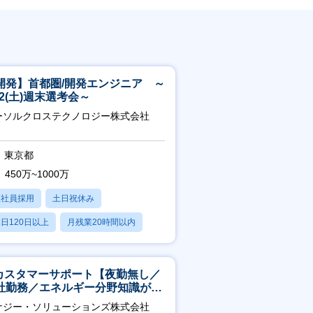
開発】首都圏/開発エンジニア ～
/22(土)週末選考会～
ーソルクロステクノロジー株式会社
東京都
450万~1000万
正社員採用
土日祝休み
日120日以上
月残業20時間以内
賞与あり
Tカスタマーサポート【夜勤無し／
社勤務／エネルギー分野知識が身
つきます】
ナジー・ソリューションズ株式会社