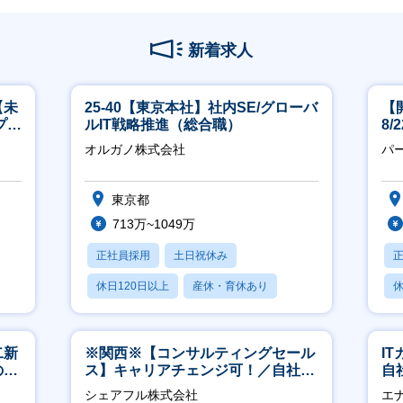
新着求人
【未
25-40【東京本社】社内SE/グローバ
【
プ／
ルIT戦略推進（総合職）
8
日
オルガノ株式会社
パ
東京都
713万~1049万
正社員採用
土日祝休み
休日120日以上
産休・育休あり
休
月残業20時間以内
二新
※関西※【コンサルティングセール
I
のマ
ス】キャリアチェンジ可！／自社サ
自
修充
ービス『シェアフル』の営業
に
シェアフル株式会社
エ