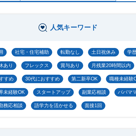
人気キーワード
用
社宅・住宅補助
転勤なし
土日祝休み
学
休あり
フレックス
賞与あり
月残業20時間以内
おすすめ
30代におすすめ
第二新卒OK
職種未経験
界未経験OK
スタートアップ
副業応相談
パパマ
勤務応相談
語学力を活かせる
面接1回