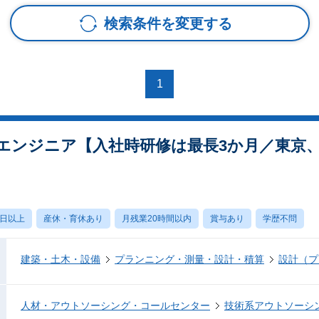
検索条件を変更する
1
エンジニア【入社時研修は最長3か月／東京、
0日以上
産休・育休あり
月残業20時間以内
賞与あり
学歴不問
建築・土木・設備
プランニング・測量・設計・積算
設計（プ
人材・アウトソーシング・コールセンター
技術系アウトソーシ