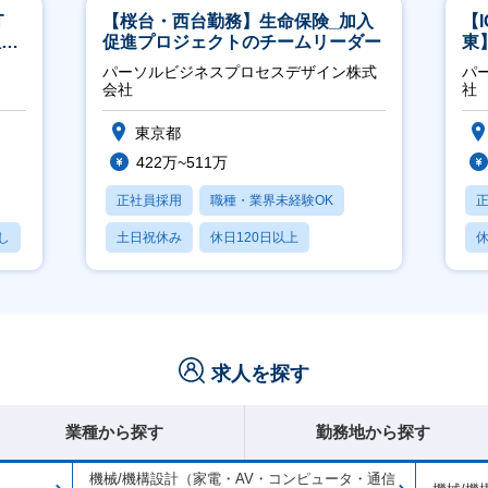
T
【桜台・西台勤務】生命保険_加入
【
担当
促進プロジェクトのチームリーダー
東
／
パーソルビジネスプロセスデザイン株式
パ
会社
社
東京都
422万~511万
正社員採用
職種・業界未経験OK
し
土日祝休み
休日120日以上
休
産休・育休あり
月
求人を探す
業種から探す
勤務地から探す
機械/機構設計（家電・AV・コンピュータ・通信