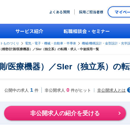
マイペ
よくある質問
採用ご担当者様
サービス紹介
転職相談会・セミナー
ントものづくり
電気・電子・機械・自動車・半導体
機械/機構設計・金型設計・光学
（精密/計測/医療機器）／SIer（独立系）の転職・求人・中途採用一覧
測/医療機器）／SIer（独立系）
1
0
非公開求人とは
公開中の求人
件
非公開求人
件がヒット
非公開求人の紹介を受ける