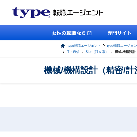
女性の転職なら
専門サイト
type転職エージェント
type転職エージェ
IT・通信
SIer（独立系）
機械/機構設計
機械/機構設計（精密/計