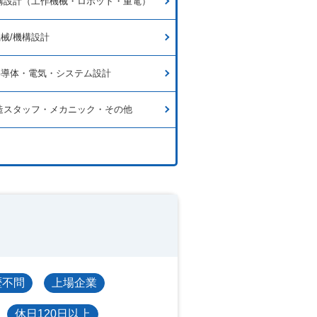
構設計（工作機械・ロボット・重電）
械/機構設計
半導体・電気・システム設計
造スタッフ・メカニック・その他
歴不問
上場企業
休日120日以上