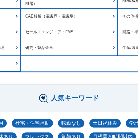
機械/機
機器）
CAE解析（電磁界・電磁場）
その他機
セールスエンジニア・FAE
回路・
管理
研究・製品企画
生産/製
人気キーワード
用
社宅・住宅補助
転勤なし
土日祝休み
学
休あり
フレックス
賞与あり
月残業20時間以内