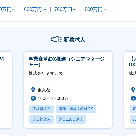
00万円～
600万円～
700万円～
800万円～
新着求人
4
事業変革/DX推進（シニアマネージ
【
ネ
ャー）
O
万
株式会社ヤマシタ
株式
東京都
1000万~2000万
正社員採用
職種・業界未経験OK
土日祝休み
休日120日以上
2
産休・育休あり
休