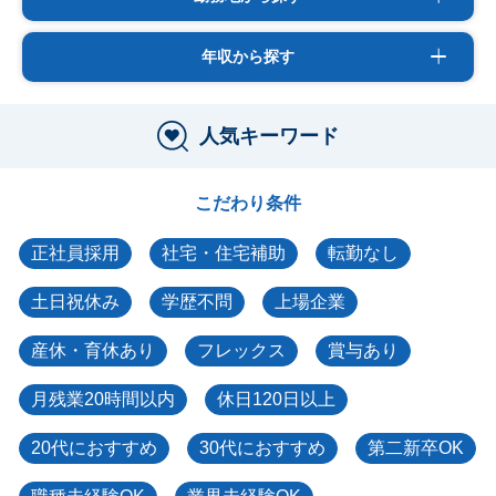
年収から探す
人気キーワード
こだわり条件
正社員採用
社宅・住宅補助
転勤なし
土日祝休み
学歴不問
上場企業
産休・育休あり
フレックス
賞与あり
月残業20時間以内
休日120日以上
20代におすすめ
30代におすすめ
第二新卒OK