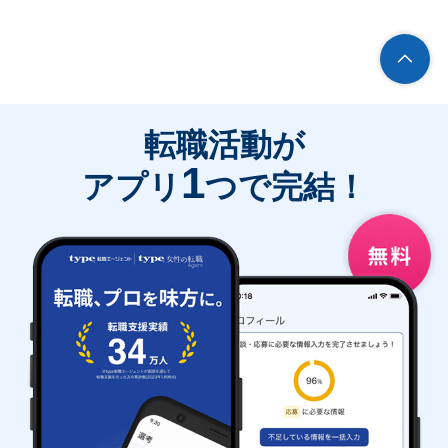
転職活動が
1
アプリ
つで完結！