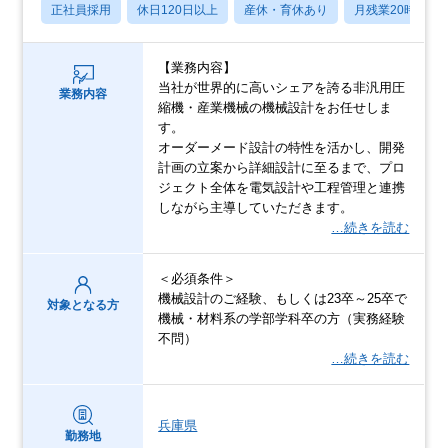
正社員採用
休日120日以上
産休・育休あり
月残業20時間以
【業務内容】
当社が世界的に高いシェアを誇る非汎用圧
業務内容
縮機・産業機械の機械設計をお任せしま
す。
オーダーメード設計の特性を活かし、開発
計画の立案から詳細設計に至るまで、プロ
ジェクト全体を電気設計や工程管理と連携
しながら主導していただきます。
…続きを読む
＜必須条件＞
機械設計のご経験、もしくは23卒～25卒で
対象となる方
機械・材料系の学部学科卒の方（実務経験
不問）
…続きを読む
兵庫県
勤務地