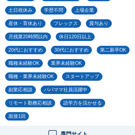
土日祝休み
学歴不問
上場企業
産休・育休あり
フレックス
賞与あり
月残業20時間以内
休日120日以上
20代におすすめ
30代におすすめ
第二新卒OK
職種未経験OK
業界未経験OK
職種・業界未経験OK
スタートアップ
副業応相談
パパママ社員活躍中
リモート勤務応相談
語学力を活かせる
面接1回
専門サイト