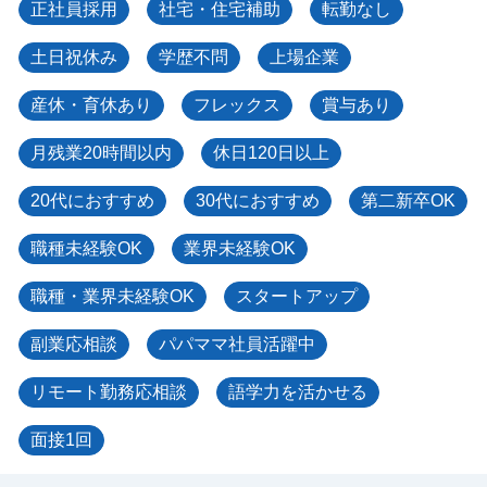
正社員採用
社宅・住宅補助
転勤なし
土日祝休み
学歴不問
上場企業
産休・育休あり
フレックス
賞与あり
月残業20時間以内
休日120日以上
20代におすすめ
30代におすすめ
第二新卒OK
職種未経験OK
業界未経験OK
職種・業界未経験OK
スタートアップ
副業応相談
パパママ社員活躍中
リモート勤務応相談
語学力を活かせる
面接1回