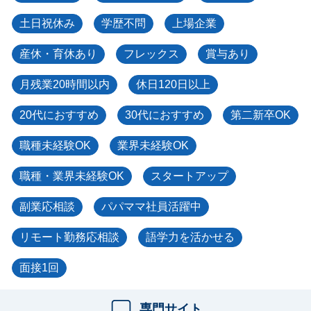
土日祝休み
学歴不問
上場企業
産休・育休あり
フレックス
賞与あり
月残業20時間以内
休日120日以上
20代におすすめ
30代におすすめ
第二新卒OK
職種未経験OK
業界未経験OK
職種・業界未経験OK
スタートアップ
副業応相談
パパママ社員活躍中
リモート勤務応相談
語学力を活かせる
面接1回
専門サイト