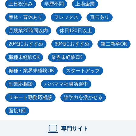
土日祝休み
学歴不問
上場企業
産休・育休あり
フレックス
賞与あり
月残業20時間以内
休日120日以上
20代におすすめ
30代におすすめ
第二新卒OK
職種未経験OK
業界未経験OK
職種・業界未経験OK
スタートアップ
副業応相談
パパママ社員活躍中
リモート勤務応相談
語学力を活かせる
面接1回
専門サイト