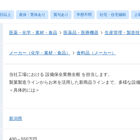
0日以上
産休・育休あり
賞与あり
学歴不問
社宅・住宅補助
上
医薬・化学・素材・食品
医薬品・医療機器
生産管理・製造技
メーカー（化学・素材・食品）
食料品（メーカー）
当社工場における 設備保全業務全般 を担当します。
製菓製造ラインからお米を活用した新商品ラインまで、多様な設
＜具体的には＞
新潟県
400～550万円