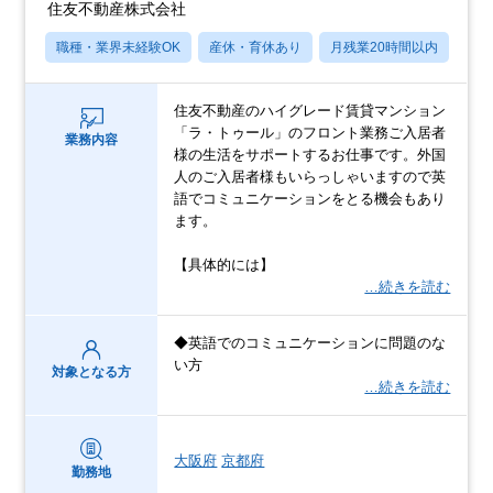
住友不動産株式会社
職種・業界未経験OK
産休・育休あり
月残業20時間以内
転
住友不動産のハイグレード賃貸マンション
「ラ・トゥール」のフロント業務ご入居者
業務内容
様の生活をサポートするお仕事です。外国
人のご入居者様もいらっしゃいますので英
語でコミュニケーションをとる機会もあり
ます。
【具体的には】
…続きを読む
◆英語でのコミュニケーションに問題のな
い方
対象となる方
…続きを読む
大阪府
京都府
勤務地