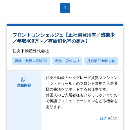
1
フロントコンシェルジュ【正社員登用有／残業少
／年収400万～／有給消化率の高さ】
住友不動産株式会社
職種・業界未経験OK
産休・育休あり
月残業20時間以内
転
住友不動産のハイグレード賃貸マンション
「ラ・トゥール」のフロント業務ご入居者
業務内容
様の生活をサポートするお仕事です。
外国人のご入居者様もいらっしゃいますの
で英語でコミュニケーションをとる機会も
あります。
…続きを読む