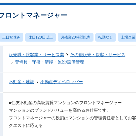
フロントマネージャー
土日祝休み
休日120日以上
月残業20時間以内
転勤なし
上場企業
販売職・接客業・サービス業
その他販売・接客・サービス
警備員・守衛・清掃・施設/設備管理
不動産・建設
不動産ディベロッパー
■住友不動産の⾼級賃貸マンションのフロントマネージャー
マンションのブランドバリューを⾼めるお仕事です。
フロントマネージャーの役割はマンションの管理責任者としてお
クエストに応える