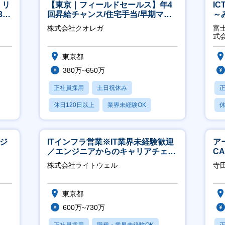
】リ
【東京｜フィールドセールス】年4
I
40
回昇給チャンス/住宅手当/早期マネ
～
ジメント機会あり！
2
株式会社クオレガ
富
式
東京都
380万~650万
正社員採用
土日祝休み
休日120日以上
業界未経験OK
休
産休・育休あり
月
ージ
ITインフラ営業※IT業界未経験歓迎
ア
／エンジニアからのキャリアチェン
C
ジ可※【週3～4日リモート可能】
※
株式会社ライトウェル
寺
東京都
600万~730万
正社員採用
職種・業界未経験OK