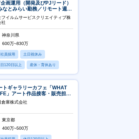
CT企画運用（開発及びPJリード）
みなとみらい勤務／リモート週
OK／業務改善～
士フイルムサービスクリエイティブ株
会社
神奈川県
600万~830万
正社員採用
土日祝休み
日120日以上
産休・育休あり
残業20時間以内
ートギャラリーカフェ「WHAT
AFE」アート作品接客・販売担当
アート領域未経験可
田倉庫株式会社
東京都
400万~500万
正社員採用
休日120日以上