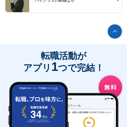
ハイクラスの転職なら
転職活動が
1
アプリ
つで完結！