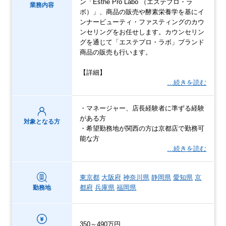
ン「Esthe Pro Labo （エステプロ・ラ
業務内容
ボ）」、商品の販売や酵素栄養学を基にイ
ンナービューティ・ファスティングのカウ
ンセリングをお任せします。カウンセリン
グを通じて「エステプロ・ラボ」ブランド
商品の販売も行います。
【詳細】
…続きを読む
・マネージャー、店長経験者に準ずる経験
がある方
対象となる方
・希望勤務地が関西の方は京都店で勤務可
能な方
…続きを読む
東京都
大阪府
神奈川県
静岡県
愛知県
京
都府
兵庫県
福岡県
勤務地
350～490万円