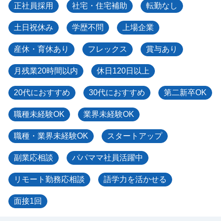
正社員採用
社宅・住宅補助
転勤なし
土日祝休み
学歴不問
上場企業
産休・育休あり
フレックス
賞与あり
月残業20時間以内
休日120日以上
20代におすすめ
30代におすすめ
第二新卒OK
職種未経験OK
業界未経験OK
職種・業界未経験OK
スタートアップ
副業応相談
パパママ社員活躍中
リモート勤務応相談
語学力を活かせる
面接1回