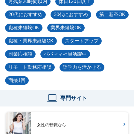
月残業20時間以内
休日120日以上
20代におすすめ
30代におすすめ
第二新卒OK
職種未経験OK
業界未経験OK
職種・業界未経験OK
スタートアップ
副業応相談
パパママ社員活躍中
リモート勤務応相談
語学力を活かせる
面接1回
専門サイト
女性の転職なら