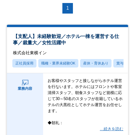
1
【支配人】未経験歓迎／ホテル一棟を運営する仕
事／裁量大／女性活躍中
株式会社東横イン
正社員採用
職種・業界未経験OK
産休・育休あり
賞与あり
お客様やスタッフと接しながらホテル運営
を行ないます。ホテルにはフロントや客室
業務内容
清掃スタッフ、朝食スタッフなど規模に応
じて30～50名のスタッフが在籍しているホ
テルの大黒柱としてホテル運営をお任せし
ます。
◆朝礼：
…続きを読む