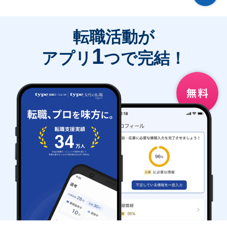
転職活動が
1
アプリ
つで完結！