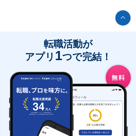
転職活動が
1
アプリ
つで完結！