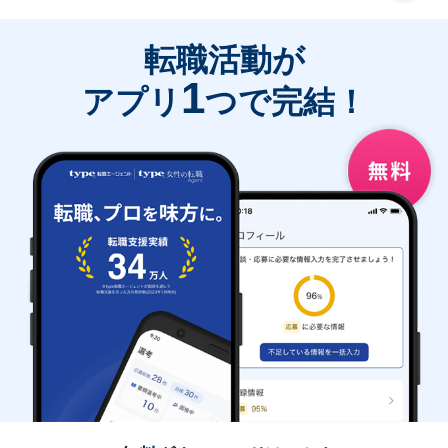
転職活動が
1
アプリ
つで完結！