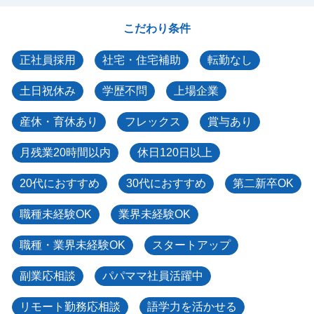
こだわり条件
正社員採用
社宅・住宅補助
転勤なし
土日祝休み
学歴不問
上場企業
産休・育休あり
フレックス
賞与あり
月残業20時間以内
休日120日以上
20代におすすめ
30代におすすめ
第二新卒OK
職種未経験OK
業界未経験OK
職種・業界未経験OK
スタートアップ
副業応相談
パパママ社員活躍中
リモート勤務応相談
語学力を活かせる