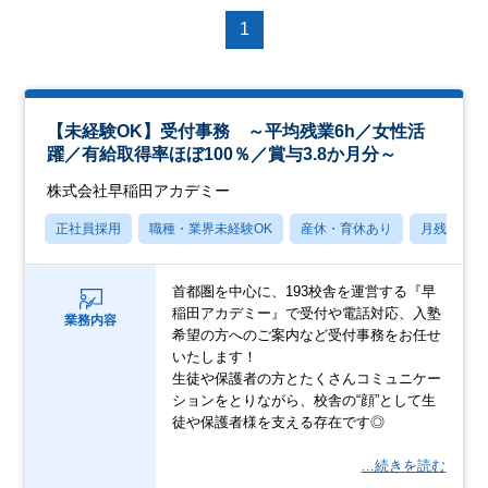
1
【未経験OK】受付事務 ～平均残業6h／女性活
躍／有給取得率ほぼ100％／賞与3.8か月分～
株式会社早稲田アカデミー
正社員採用
職種・業界未経験OK
産休・育休あり
月残業20
首都圏を中心に、193校舎を運営する『早
稲田アカデミー』で受付や電話対応、入塾
業務内容
希望の方へのご案内など受付事務をお任せ
いたします！
生徒や保護者の方とたくさんコミュニケー
ションをとりながら、校舎の“顔”として生
徒や保護者様を支える存在です◎
…続きを読む