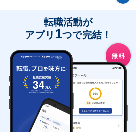
転職活動が
1
アプリ
つで完結！