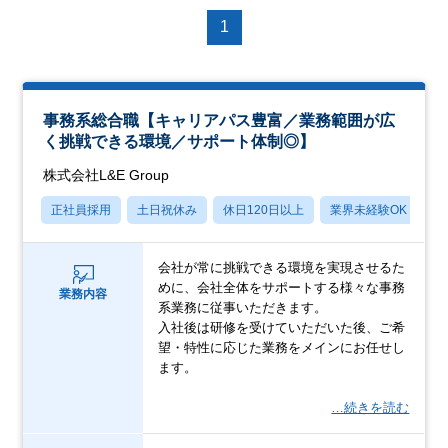
1
事務系総合職【キャリアパス豊富／業務範囲が広
く挑戦できる環境／サポート体制◎】
株式会社L&E Group
正社員採用
土日祝休み
休日120日以上
業界未経験OK
産
会社が常に挑戦できる環境を実現させるた
めに、会社全体をサポートする様々な事務
業務内容
系業務に従事いただきます。
入社後は研修を受けていただいた後、ご希
望・特性に応じた業務をメインにお任せし
ます。
…続きを読む