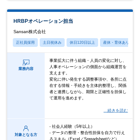
HRBPオペレーション担当
Sansan株式会社
正社員採用
土日祝休み
休日120日以上
産休・育休あり
事業拡大に伴う組織・人員の変化に対し、
人事オペレーションの側面から組織運営を
業務内容
支えます。
変化に伴い発生する調整事項や、各所に点
在する情報・手続きを主体的整理し、関係
者と連携しながら、期限と正確性を担保し
て運用を進めます。
…続きを読む
- 社会人経験（5年以上）
- データの整理・整合性担保を自力で行え
対象となる方
るスキル（Excel／Spreadsheetなど）