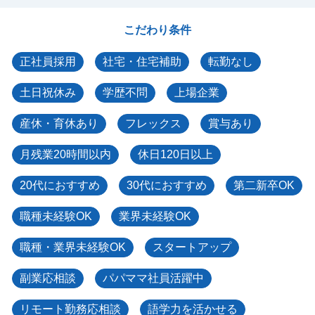
こだわり条件
正社員採用
社宅・住宅補助
転勤なし
土日祝休み
学歴不問
上場企業
産休・育休あり
フレックス
賞与あり
月残業20時間以内
休日120日以上
20代におすすめ
30代におすすめ
第二新卒OK
職種未経験OK
業界未経験OK
職種・業界未経験OK
スタートアップ
副業応相談
パパママ社員活躍中
リモート勤務応相談
語学力を活かせる