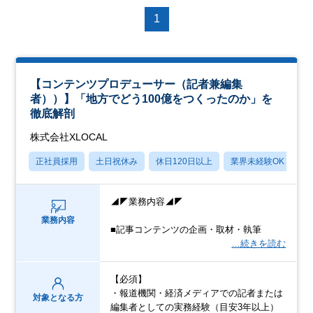
1
【コンテンツプロデューサー（記者兼編集
者））】「地方でどう100億をつくったのか」を
徹底解剖
株式会社XLOCAL
正社員採用
土日祝休み
休日120日以上
業界未経験OK
月
◢◤業務内容◢◤
業務内容
■記事コンテンツの企画・取材・執筆
…続きを読む
【必須】
・報道機関・経済メディアでの記者または
対象となる方
編集者としての実務経験（目安3年以上）