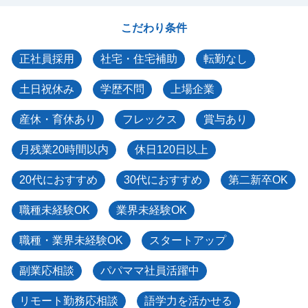
こだわり条件
正社員採用
社宅・住宅補助
転勤なし
土日祝休み
学歴不問
上場企業
産休・育休あり
フレックス
賞与あり
月残業20時間以内
休日120日以上
20代におすすめ
30代におすすめ
第二新卒OK
職種未経験OK
業界未経験OK
職種・業界未経験OK
スタートアップ
副業応相談
パパママ社員活躍中
リモート勤務応相談
語学力を活かせる