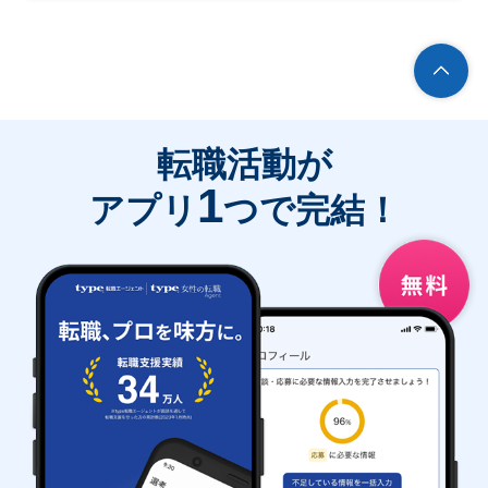
転職活動が
1
アプリ
つで完結！