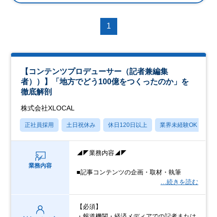
1
【コンテンツプロデューサー（記者兼編集
者））】「地方でどう100億をつくったのか」を
徹底解剖
株式会社XLOCAL
正社員採用
土日祝休み
休日120日以上
業界未経験OK
月
◢◤業務内容◢◤
業務内容
■記事コンテンツの企画・取材・執筆
…続きを読む
【必須】
・報道機関・経済メディアでの記者または