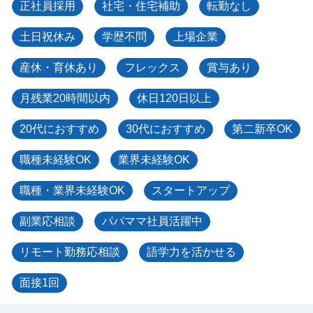
正社員採用
社宅・住宅補助
転勤なし
土日祝休み
学歴不問
上場企業
産休・育休あり
フレックス
賞与あり
月残業20時間以内
休日120日以上
20代におすすめ
30代におすすめ
第二新卒OK
職種未経験OK
業界未経験OK
職種・業界未経験OK
スタートアップ
副業応相談
パパママ社員活躍中
リモート勤務応相談
語学力を活かせる
面接1回