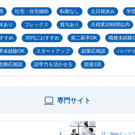
用
社宅・住宅補助
転勤なし
土日祝休み
学
休あり
フレックス
賞与あり
月残業20時間以内
おすすめ
30代におすすめ
第二新卒OK
職種未経験
界未経験OK
スタートアップ
副業応相談
パパマ
勤務応相談
語学力を活かせる
面接1回
専門サイト
IT・Webエン