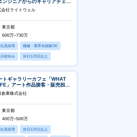
エンジニアからのキャリアチェン
可※【週3～4日リモート可能】
式会社ライトウェル
東京都
600万~730万
正社員採用
職種・業界未経験OK
土日祝休み
休日120日以上
残業20時間以内
ートギャラリーカフェ「WHAT
AFE」アート作品接客・販売担当
アート領域未経験可
田倉庫株式会社
東京都
400万~500万
正社員採用
休日120日以上