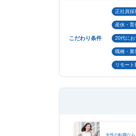
正社員採
産休・育
こだわり条件
20代に
職種・業
リモート
女性の転職なら