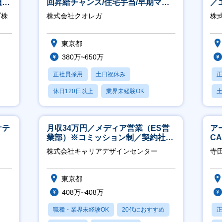
週
回昇給チャンス/住宅手当/早期マネ
／
ジメント機会あり！
ジ
ブ株
株式会社クオレガ
株
東京都
380万~650万
正社員採用
土日祝休み
休日120日以上
業界未経験OK
産休・育休あり
月
ケテ
月収34万円／メディア営業（ES営
ア
業部）※コミッション制／契約社員
C
※4年目以降無期化
※
株式会社キャリアデザインセンター
寺
東京都
408万~408万
職種・業界未経験OK
20代におすすめ