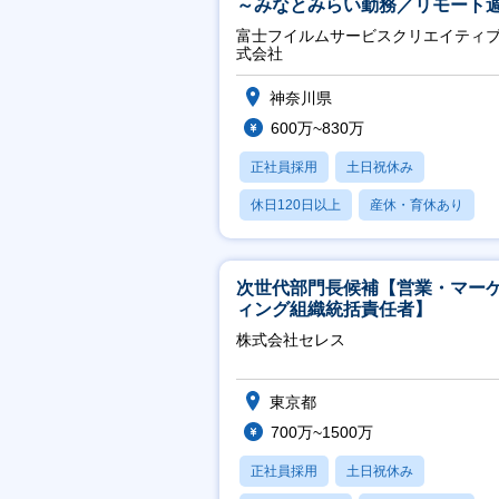
～みなとみらい勤務／リモート
2OK／業務改善～
富士フイルムサービスクリエイティ
式会社
神奈川県
600万~830万
正社員採用
土日祝休み
休日120日以上
産休・育休あり
月残業20時間以内
次世代部門長候補【営業・マー
ィング組織統括責任者】
株式会社セレス
東京都
700万~1500万
正社員採用
土日祝休み