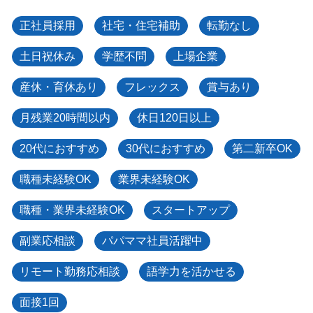
正社員採用
社宅・住宅補助
転勤なし
土日祝休み
学歴不問
上場企業
産休・育休あり
フレックス
賞与あり
月残業20時間以内
休日120日以上
20代におすすめ
30代におすすめ
第二新卒OK
職種未経験OK
業界未経験OK
職種・業界未経験OK
スタートアップ
副業応相談
パパママ社員活躍中
リモート勤務応相談
語学力を活かせる
面接1回