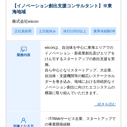
【イノベーション創出支援コンサルタント】※東
海地域
株式会社eiicon
正社員採用
土日祝休み
休日120日以上
業界未経験OK
産
eiiconは、自治体を中心に東海エリアでの
イノベーション・新産業創出及びエリアを
業務内容
けん引するスタートアップの創出支援を実
施。
自ら中心となりスタートアップ、大企業、
自治体・支援機関等の幅広いステークホル
ダーを巻き込み、地域における持続的なイ
ノベーション創出に向けたエコシステムの
構築に取り組んでいただきます。
…続きを読む
・IT/Webサービス企業、スタートアップで
の事業開発経験
対象となる方