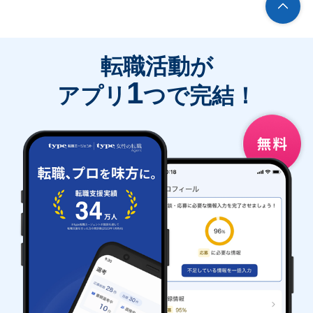
転職活動が
1
アプリ
つで完結！