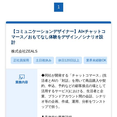
1
【コミュニケーションデザイナー】AI×チャットコ
マース／おもてなし体験をデザイン／シナリオ設
計
株式会社ZEALS
正社員採用
土日祝休み
休日120日以上
業界未経験OK
月
◆同社が開発する「チャットコマース」(生
活者とAIの「対話」を用いて商品購入や契
業務内容
約、申込、予約などの顧客接点の場として
活用するサービス)における、生活者と企
業、ブランドアカウント間の会話、シナリ
オ等の企画、作成、運用、分析をワンスト
ップで担う。