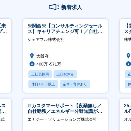
新着求人
【未
※関西※【コンサルティングセール
【
プ／
ス】キャリアチェンジ可！／自社サ
ス
日
ービス『シェアフル』の営業
シェアフル株式会社
株
大阪府
400万~571万
正社員採用
土日祝休み
休日120日以上
産休・育休あり
休
賞与あり
ネス
ITカスタマーサポート【夜勤無し／
2
電
自社勤務／エネルギー分野知識が身
ル
クト
につきます】
株式
エナジー・ソリューションズ株式会社
オ