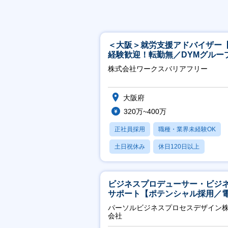
＜大阪＞就労支援アドバイザー
経験歓迎！転勤無／DYMグルー
ホスピタリティ高い方歓迎／土
株式会社ワークスバリアフリー
祝】
大阪府
320万~400万
正社員採用
職種・業界未経験OK
土日祝休み
休日120日以上
産休・育休あり
ビジネスプロデューサー・ビジ
サポート【ポテンシャル採用／
力・ガス等の民間向けプロジェ
パーソルビジネスプロセスデザイン
推進】
会社