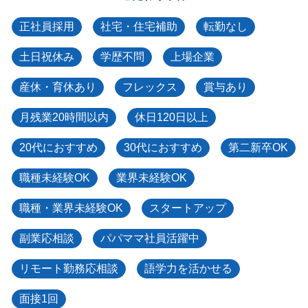
正社員採用
社宅・住宅補助
転勤なし
土日祝休み
学歴不問
上場企業
産休・育休あり
フレックス
賞与あり
月残業20時間以内
休日120日以上
20代におすすめ
30代におすすめ
第二新卒OK
職種未経験OK
業界未経験OK
職種・業界未経験OK
スタートアップ
副業応相談
パパママ社員活躍中
リモート勤務応相談
語学力を活かせる
面接1回