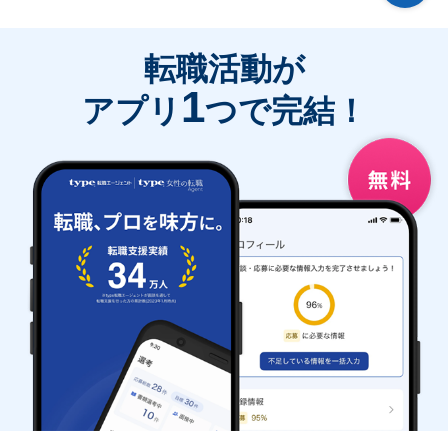
転職活動が
1
アプリ
つで完結！